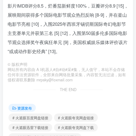
影片IMDB评分8.5，烂番茄新鲜度100%，豆瓣评分8.9 [15]，
展映期间获得多个国际电影节观众热烈反响 [8-9]，并在釜山
电影节亮相 [10]，入围2025年西班牙锡切斯国际奇幻电影节
主竞赛单元并获第三名 [5] [12]，入围第50届多伦多国际电影
节观众选择奖午夜疯狂单元 [9]，美国权威娱乐媒体评价该片
“或成动作影史经典” [13]。
©
版权声明
网站所有内容由 A I机器人#自#动#采#集，无人值守，本站不会存储
任何非法资源软件，全部来自网络批量采集，内容暂无法过滤，如有
侵权请联系删除 mrpsky@foxmail.com
THE END
资源发布
# 火遮眼百度网盘链接
# 火遮眼夸克网盘链接
# 火遮眼迅雷下载链接
# 火遮眼夸克网盘下载