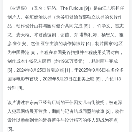
《火遮眼》（又名：狂怒、The Furious [9]）是由江志强担任
制片人、谷垣健治执导（为谷垣健治首部独立执导的长片作
品，动作设计由其与园村健介共同完成 [6]）、许学文、雷志
龙、麦天枢、岑君茜编剧，谢苗、乔·塔斯利姆、杨恩又、雅
彦·鲁伊安、杰佳·亚宁主演的动作惊悚片 [4]，制片国家/地区
为中国香港 [9]，全程在泰国曼谷拍摄并全程使用英语对白，
制作成本1.42亿人民币（约1960万美元），耗时两年完成
[6]，2024年8月25日首曝剧照 [1]，于2025年9月6日在多伦多
国际电影节首映，2026年5月29日在北美上映 [8]，片长113
分钟 [9]。
该片讲述在东南亚经营店铺的王伟因女儿当街被拐，被迫深
入犯罪网络展开营救，期间与记者结成同盟的故事 [2]，动作
设计以拳拳到骨的近身搏斗与设计精巧的多人混战为亮点
[5]。