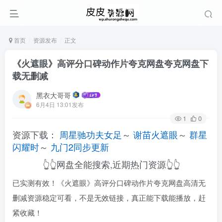
首页
资源发布
正文
《火遮眼》高评分口碑动作片夸克网盘夸克网盘下
载无删减
黑衣大哥哥
6月4日 13:01发布
1
0
资源下载：
周星驰功夫女足
～
谢苗火遮眼
～
群星
闪耀时
～
九门2同步更新
👆👆网盘全能搜索,近期热门资源👆👆
已实测有效！《火遮眼》高评分口碑动作片夸克网盘高清无
删减资源稳定可看，不是无效链接，真正能下载能播放，赶
紧收藏！