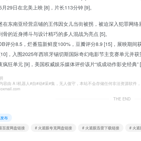
年5月29日在北美上映 [8]，片长113分钟 [9]。
述在东南亚经营店铺的王伟因女儿当街被拐，被迫深入犯罪网络展
到骨的近身搏斗与设计精巧的多人混战为亮点 [5]。
DB评分8.5，烂番茄新鲜度100%，豆瓣评分8.9 [15]，展映
[10]，入围2025年西班牙锡切斯国际奇幻电影节主竞赛单元并获第三
疯狂单元 [9]，美国权威娱乐媒体评价该片“或成动作影史经典” [1
明
内容由 A I机器人#自#动#采#集，无人值守，本站不会存储任何非法资源软
oxmail.com
THE END
源发布
遮眼百度网盘链接
# 火遮眼夸克网盘链接
# 火遮眼迅雷下载链接
# 火