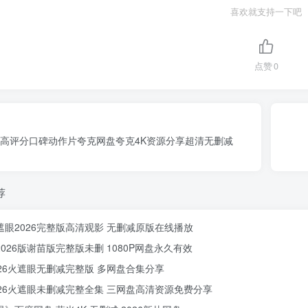
喜欢就支持一下吧
点赞
0
高评分口碑动作片夸克网盘夸克4K资源分享超清无删减
荐
遮眼2026完整版高清观影 无删减原版在线播放
026版谢苗版完整版未删 1080P网盘永久有效
026火遮眼无删减完整版 多网盘合集分享
026火遮眼未删减完整全集 三网盘高清资源免费分享