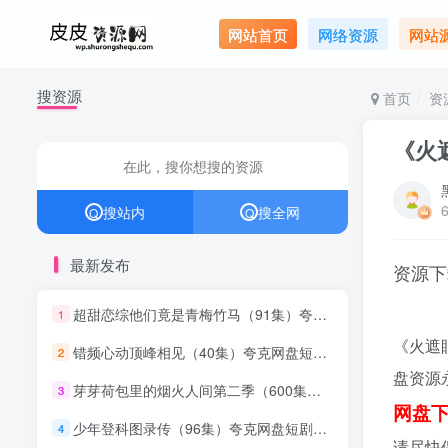
网站首页
网络资源
网站
搜资源
最新发布
首页
资
《火
超甜恋综他们竟是青梅竹马（91集）夸克网盘短剧下载
1
错频心动顶峰相见（40集）夸克网盘短剧下载
2
搜站内
搜全网
Q
Q
芽芽荷包里的烟火人间第二季（600集全）夸克网盘短剧下载
3
少年登科图录传（96集）夸克网盘短剧下载
4
最新发布
资源
少年登科图录传第二季（80集）夸克网盘短剧下载
5
超甜恋综他们竟是青梅竹马（91集）夸克网盘短剧下载
1
皇妃来自地府第一季（120集）夸克网盘短剧下载
6
《火遮
错频心动顶峰相见（40集）夸克网盘短剧下载
2
盘资源
我的老婆才不是什么恶毒女配（58集）夸克网盘短剧下载
7
芽芽荷包里的烟火人间第二季（600集全）夸克网盘短剧下载
3
网盘下
万人迷女配我的内心戏藏不住了（144集）夸克网盘短剧下载
8
少年登科图录传（96集）夸克网盘短剧下载
4
请尽快