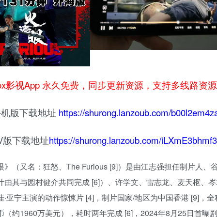
(3792)
ox影视App 永久免费，同步更新资源，支持多线路资
手机版下载地址
https://shurong.lanzoub.com/b00l2em4z
V版下载地址
https://shurong.lanzoub.com/iLXmE3bhmf
眼》（又名：狂怒、The Furious [9]）是由江志强担任制
计由其与园村健介共同完成 [6]）、许学文、雷志龙、麦天枢、
佳·亚宁主演的动作惊悚片 [4]，制片国家/地区为中国香港 [9]
（约1960万美元），耗时两年完成 [6]，2024年8月25日首曝