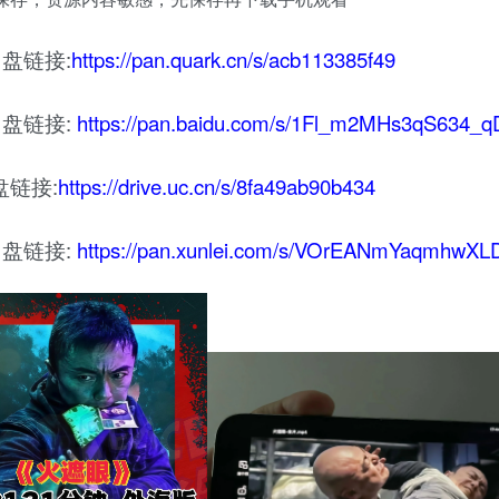
盘链接:
https://pan.quark.cn/s/acb113385f49
盘链接:
https://pan.baidu.com/s/1Fl_m2MHs3qS634_
盘链接:
https://drive.uc.cn/s/8fa49ab90b434
盘链接:
https://pan.xunlei.com/s/VOrEANmYaqmhw
351)