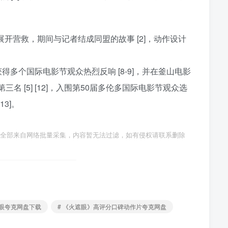
开营救，期间与记者结成同盟的故事 [2]，动作设计
期间获得多个国际电影节观众热烈反响 [8-9]，并在釜山电影
名 [5] [12]，入围第50届多伦多国际电影节观众选
3]。
件，全部来自网络批量采集，内容暂无法过滤，如有侵权请联系删除
遮眼夸克网盘下载
# 《火遮眼》高评分口碑动作片夸克网盘