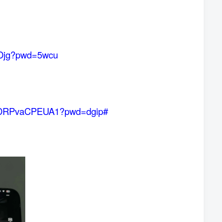
qDjg?pwd=5wcu
XLDRPvaCPEUA1?pwd=dgip#