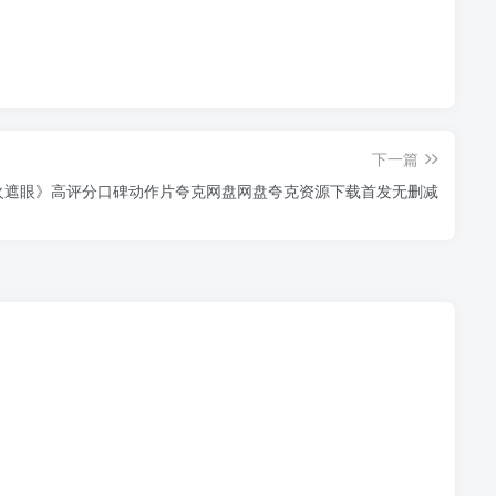
下一篇
火遮眼》高评分口碑动作片夸克网盘网盘夸克资源下载首发无删减