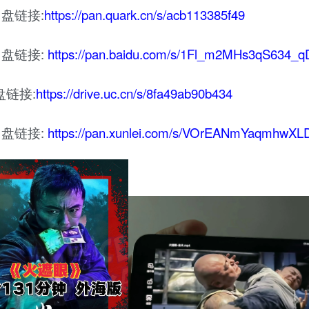
盘链接:
https://pan.quark.cn/s/acb113385f49
盘链接:
https://pan.baidu.com/s/1Fl_m2MHs3qS634_
盘链接:
https://drive.uc.cn/s/8fa49ab90b434
盘链接:
https://pan.xunlei.com/s/VOrEANmYaqmhw
351)