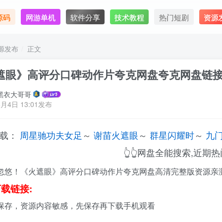
源码
网游单机
软件分享
技术教程
热门短剧
资源
源发布
正文
遮眼》高评分口碑动作片夸克网盘夸克网盘链
黑衣大哥哥
6月4日 13:01发布
下载：
周星驰功夫女足
～
谢苗火遮眼
～
群星闪耀时
～
九
👆👆网盘全能搜索,近期热门
忽悠！《火遮眼》高评分口碑动作片夸克网盘高清完整版资源亲
载链接:
保存，资源内容敏感，先保存再下载手机观看