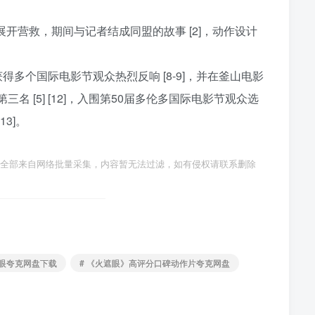
开营救，期间与记者结成同盟的故事 [2]，动作设计
期间获得多个国际电影节观众热烈反响 [8-9]，并在釜山电影
名 [5] [12]，入围第50届多伦多国际电影节观众选
3]。
件，全部来自网络批量采集，内容暂无法过滤，如有侵权请联系删除
遮眼夸克网盘下载
# 《火遮眼》高评分口碑动作片夸克网盘