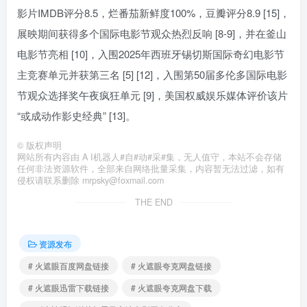
影片IMDB评分8.5，烂番茄新鲜度100%，豆瓣评分8.9 [15]，
展映期间获得多个国际电影节观众热烈反响 [8-9]，并在釜山
电影节亮相 [10]，入围2025年西班牙锡切斯国际奇幻电影节
主竞赛单元并获第三名 [5] [12]，入围第50届多伦多国际电影
节观众选择奖午夜疯狂单元 [9]，美国权威娱乐媒体评价该片
“或成动作影史经典” [13]。
©
版权声明
网站所有内容由 A I机器人#自#动#采#集，无人值守，本站不会存储
任何非法资源软件，全部来自网络批量采集，内容暂无法过滤，如有
侵权请联系删除 mrpsky@foxmail.com
THE END
资源发布
# 火遮眼百度网盘链接
# 火遮眼夸克网盘链接
# 火遮眼迅雷下载链接
# 火遮眼夸克网盘下载