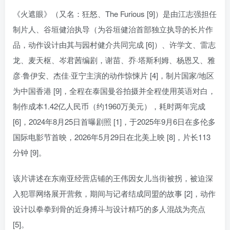
《火遮眼》（又名：狂怒、The Furious [9]）是由江志强担任
制片人、谷垣健治执导（为谷垣健治首部独立执导的长片作
品，动作设计由其与园村健介共同完成 [6]）、许学文、雷志
龙、麦天枢、岑君茜编剧，谢苗、乔·塔斯利姆、杨恩又、雅
彦·鲁伊安、杰佳·亚宁主演的动作惊悚片 [4]，制片国家/地区
为中国香港 [9]，全程在泰国曼谷拍摄并全程使用英语对白，
制作成本1.42亿人民币（约1960万美元），耗时两年完成
[6]，2024年8月25日首曝剧照 [1]，于2025年9月6日在多伦多
国际电影节首映，2026年5月29日在北美上映 [8]，片长113
分钟 [9]。
该片讲述在东南亚经营店铺的王伟因女儿当街被拐，被迫深
入犯罪网络展开营救，期间与记者结成同盟的故事 [2]，动作
设计以拳拳到骨的近身搏斗与设计精巧的多人混战为亮点
[5]。