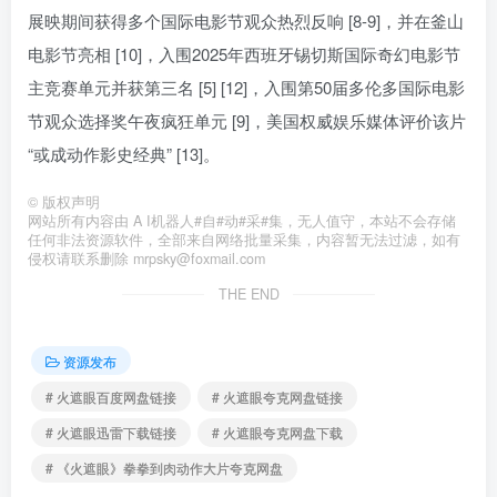
展映期间获得多个国际电影节观众热烈反响 [8-9]，并在釜山
电影节亮相 [10]，入围2025年西班牙锡切斯国际奇幻电影节
主竞赛单元并获第三名 [5] [12]，入围第50届多伦多国际电影
节观众选择奖午夜疯狂单元 [9]，美国权威娱乐媒体评价该片
“或成动作影史经典” [13]。
©
版权声明
网站所有内容由 A I机器人#自#动#采#集，无人值守，本站不会存储
任何非法资源软件，全部来自网络批量采集，内容暂无法过滤，如有
侵权请联系删除 mrpsky@foxmail.com
THE END
资源发布
# 火遮眼百度网盘链接
# 火遮眼夸克网盘链接
# 火遮眼迅雷下载链接
# 火遮眼夸克网盘下载
# 《火遮眼》拳拳到肉动作大片夸克网盘