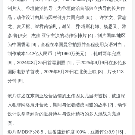
制片人、谷垣健治执导（为谷垣健治首部独立执导的长片作
品，动作设计由其与园村健介共同完成 [6]）、许学文、雷志
龙、麦天枢、岑君茜编剧，谢苗、乔·塔斯利姆、杨恩又、雅
彦·鲁伊安、杰佳·亚宁主演的动作惊悚片 [4]，制片国家/地区
为中国香港 [9]，全程在泰国曼谷拍摄并全程使用英语对白，
制作成本1.42亿人民币（约1960万美元），耗时两年完成
[6]，2024年8月25日首曝剧照 [1]，于2025年9月6日在多伦多
国际电影节首映，2026年5月29日在北美上映 [8]，片长113
分钟 [9]。
该片讲述在东南亚经营店铺的王伟因女儿当街被拐，被迫深
入犯罪网络展开营救，期间与记者结成同盟的故事 [2]，动作
设计以拳拳到骨的近身搏斗与设计精巧的多人混战为亮点
[5]。
影片IMDB评分8.5，烂番茄新鲜度100%，豆瓣评分8.9 [15]，