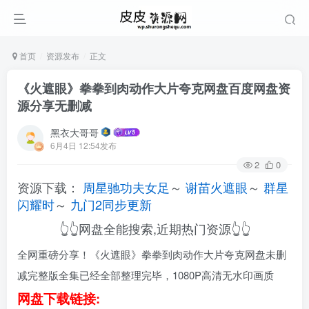
首页
资源发布
正文
《火遮眼》拳拳到肉动作大片夸克网盘百度网盘资
源分享无删减
黑衣大哥哥
6月4日 12:54发布
2
0
资源下载：
周星驰功夫女足
～
谢苗火遮眼
～
群星
闪耀时
～
九门2同步更新
👆👆网盘全能搜索,近期热门资源👆👆
全网重磅分享！《火遮眼》拳拳到肉动作大片夸克网盘未删
减完整版全集已经全部整理完毕，1080P高清无水印画质
网盘下载链接: