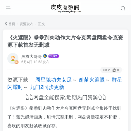
首页
资源发布
正文
《火遮眼》拳拳到肉动作大片夸克网盘网盘夸克资
源下载首发无删减
黑衣大哥哥
6月4日 12:53发布
2
0
资源下载：
周星驰功夫女足
～
谢苗火遮眼
～
群星
闪耀时
～
九门2同步更新
👆👆网盘全能搜索,近期热门资源👆👆
《火遮眼》拳拳到肉动作大片夸克网盘无删减全集终于找到
了！蓝光超清画质，剧情完整未删，网盘资源稳定不和谐，
喜欢的朋友赶紧收藏保存。