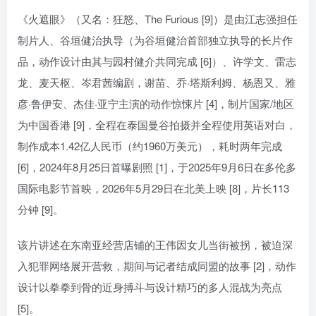
《火遮眼》（又名：狂怒、The Furious [9]）是由江志强担任
制片人、谷垣健治执导（为谷垣健治首部独立执导的长片作
品，动作设计由其与园村健介共同完成 [6]）、许学文、雷志
龙、麦天枢、岑君茜编剧，谢苗、乔·塔斯利姆、杨恩又、雅
彦·鲁伊安、杰佳·亚宁主演的动作惊悚片 [4]，制片国家/地区
为中国香港 [9]，全程在泰国曼谷拍摄并全程使用英语对白，
制作成本1.42亿人民币（约1960万美元），耗时两年完成
[6]，2024年8月25日首曝剧照 [1]，于2025年9月6日在多伦多
国际电影节首映，2026年5月29日在北美上映 [8]，片长113
分钟 [9]。
该片讲述在东南亚经营店铺的王伟因女儿当街被拐，被迫深
入犯罪网络展开营救，期间与记者结成同盟的故事 [2]，动作
设计以拳拳到骨的近身搏斗与设计精巧的多人混战为亮点
[5]。