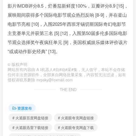
影片IMDB评分8.5，烂番茄新鲜度100%，豆瓣评分8.9 [15]，
展映期间获得多个国际电影节观众热烈反响 [8-9]，并在釜山
电影节亮相 [10]，入围2025年西班牙锡切斯国际奇幻电影节
主竞赛单元并获第三名 [5] [12]，入围第50届多伦多国际电影
节观众选择奖午夜疯狂单元 [9]，美国权威娱乐媒体评价该片
“或成动作影史经典” [13]。
©
版权声明
网站所有内容由 A I机器人#自#动#采#集，无人值守，本站不会存储
任何非法资源软件，全部来自网络批量采集，内容暂无法过滤，如有
侵权请联系删除 mrpsky@foxmail.com
THE END
资源发布
# 火遮眼百度网盘链接
# 火遮眼夸克网盘链接
# 火遮眼迅雷下载链接
# 火遮眼夸克网盘下载