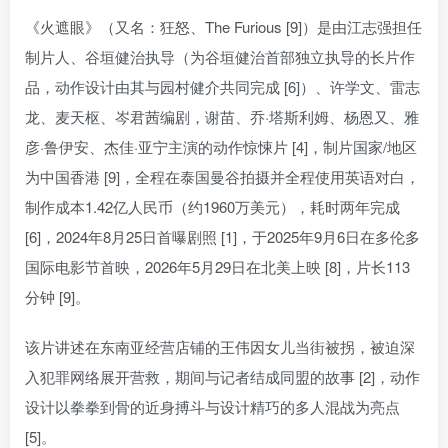
《火遮眼》（又名：狂怒、The Furious [9]）是由江志强担任
制片人、谷垣健治执导（为谷垣健治首部独立执导的长片作
品，动作设计由其与园村健介共同完成 [6]）、许学文、雷志
龙、麦天枢、岑君茜编剧，谢苗、乔·塔斯利姆、杨恩又、雅
彦·鲁伊安、杰佳·亚宁主演的动作惊悚片 [4]，制片国家/地区
为中国香港 [9]，全程在泰国曼谷拍摄并全程使用英语对白，
制作成本1.42亿人民币（约1960万美元），耗时两年完成
[6]，2024年8月25日首曝剧照 [1]，于2025年9月6日在多伦多
国际电影节首映，2026年5月29日在北美上映 [8]，片长113
分钟 [9]。
该片讲述在东南亚经营店铺的王伟因女儿当街被拐，被迫深
入犯罪网络展开营救，期间与记者结成同盟的故事 [2]，动作
设计以拳拳到骨的近身搏斗与设计精巧的多人混战为亮点
[5]。