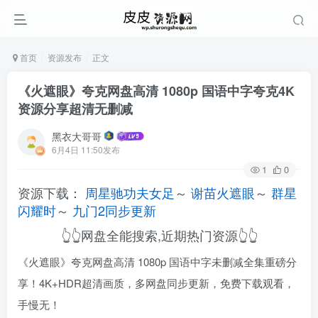
首页
资源发布
正文
《火遮眼》夸克网盘高清 1080p 国语中字夸克4K
资源分享超清无删减
黑衣大哥哥
6月4日 11:50发布
1
0
资源下载：
周星驰功夫女足
～
谢苗火遮眼
～
群星
闪耀时
～
九门2同步更新
👆👆网盘全能搜索,近期热门资源👆👆
《火遮眼》夸克网盘高清 1080p 国语中字未删减全集重磅分
享！4K+HDR超清画质，多网盘同步更新，免费下载观看，
手慢无！