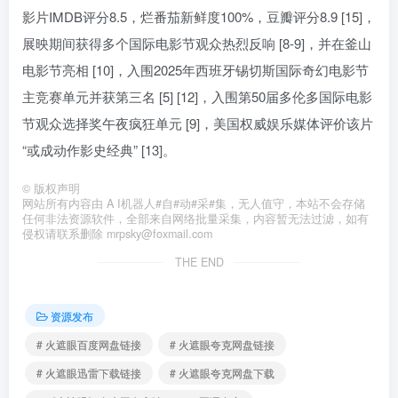
影片IMDB评分8.5，烂番茄新鲜度100%，豆瓣评分8.9 [15]，
展映期间获得多个国际电影节观众热烈反响 [8-9]，并在釜山
电影节亮相 [10]，入围2025年西班牙锡切斯国际奇幻电影节
主竞赛单元并获第三名 [5] [12]，入围第50届多伦多国际电影
节观众选择奖午夜疯狂单元 [9]，美国权威娱乐媒体评价该片
“或成动作影史经典” [13]。
©
版权声明
网站所有内容由 A I机器人#自#动#采#集，无人值守，本站不会存储
任何非法资源软件，全部来自网络批量采集，内容暂无法过滤，如有
侵权请联系删除 mrpsky@foxmail.com
THE END
资源发布
# 火遮眼百度网盘链接
# 火遮眼夸克网盘链接
# 火遮眼迅雷下载链接
# 火遮眼夸克网盘下载