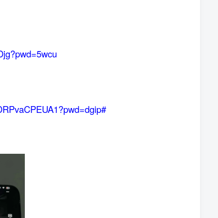
qDjg?pwd=5wcu
XLDRPvaCPEUA1?pwd=dgip#