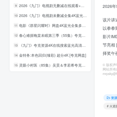
2026《九门》电视剧无删减在线观看+网盘双资源
2026
9
2026《九门》电视剧未删减全集4K蓝光高清速存
10
该片讲
电影《群星闪耀时》网盘4K蓝光全集多网盘免费分享
11
以拳拳
春心难捱晚棠未眠第三季（55集）夸克网盘短剧下载
12
影片IM
节亮相 
《九门》夸克资源4K在线搜索蓝光高清网盘永久有效
13
择奖午夜
金特务:本色回归(臻彩) 超分4K [夸克网盘]
14
©
版权声
灵眼小村医（85集）吴昊＆李若希夸克网盘短剧下载
15
网站所有
mrpsky@f
资
# 火