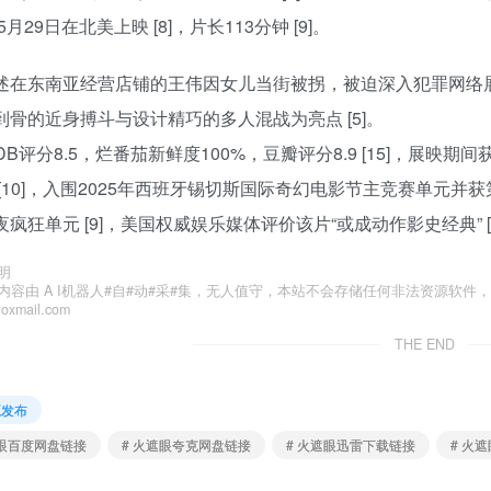
年5月29日在北美上映 [8]，片长113分钟 [9]。
述在东南亚经营店铺的王伟因女儿当街被拐，被迫深入犯罪网络展
到骨的近身搏斗与设计精巧的多人混战为亮点 [5]。
DB评分8.5，烂番茄新鲜度100%，豆瓣评分8.9 [15]，展映
[10]，入围2025年西班牙锡切斯国际奇幻电影节主竞赛单元并获第三
疯狂单元 [9]，美国权威娱乐媒体评价该片“或成动作影史经典” [1
明
内容由 A I机器人#自#动#采#集，无人值守，本站不会存储任何非法资源软
oxmail.com
THE END
源发布
遮眼百度网盘链接
# 火遮眼夸克网盘链接
# 火遮眼迅雷下载链接
# 火