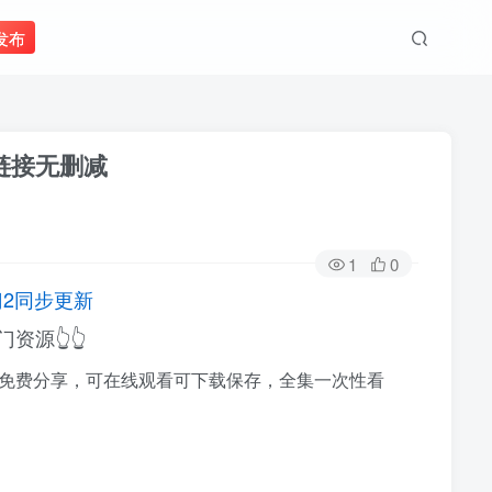
发布
盘链接无删减
1
0
门2同步更新
资源👆👆
质，免费分享，可在线观看可下载保存，全集一次性看