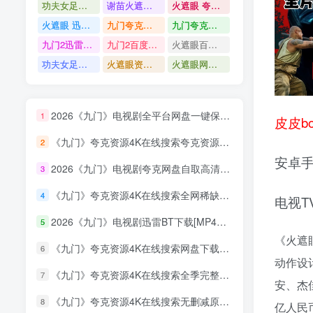
功夫女足修复版高清 4K 功夫女足夸克网盘哪里搜
谢苗火遮眼 百度网盘 资源夸克网盘
火遮眼 夸克网盘
(3762)
(6590)
(3792)
火遮眼 迅雷下载
九门夸克网盘
九门夸克网盘下载
(3761)
(3327)
(3327)
九门2迅雷下载链接
九门2百度网盘链接
火遮眼百度网盘资源下载
(3327)
(3327)
(2644)
功夫女足夸克网盘
火遮眼资源下载
火遮眼网盘分享
(1460)
(1397)
(1396)
2026《九门》电视剧全平台网盘一键保存观看
1
皮皮b
《九门》夸克资源4K在线搜索夸克资源减永久链接
2
安卓
2026《九门》电视剧夸克网盘自取高清全集免费下载
3
《九门》夸克资源4K在线搜索全网稀缺百度夸克双网盘
4
电视T
2026《九门》电视剧迅雷BT下载[MP4／2G-5G]蓝光高清
5
《火遮
《九门》夸克资源4K在线搜索网盘下载免费自取无删减
6
动作设
《九门》夸克资源4K在线搜索全季完整版百度网盘免费下载无删减
7
安、杰
《九门》夸克资源4K在线搜索无删减原声1080P高清在线收看
8
亿人民币