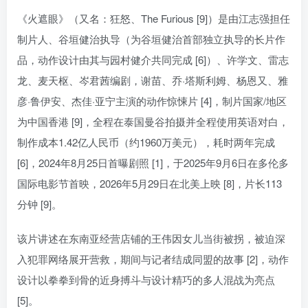
《火遮眼》（又名：狂怒、The Furious [9]）是由江志强担任
制片人、谷垣健治执导（为谷垣健治首部独立执导的长片作
品，动作设计由其与园村健介共同完成 [6]）、许学文、雷志
龙、麦天枢、岑君茜编剧，谢苗、乔·塔斯利姆、杨恩又、雅
彦·鲁伊安、杰佳·亚宁主演的动作惊悚片 [4]，制片国家/地区
为中国香港 [9]，全程在泰国曼谷拍摄并全程使用英语对白，
制作成本1.42亿人民币（约1960万美元），耗时两年完成
[6]，2024年8月25日首曝剧照 [1]，于2025年9月6日在多伦多
国际电影节首映，2026年5月29日在北美上映 [8]，片长113
分钟 [9]。
该片讲述在东南亚经营店铺的王伟因女儿当街被拐，被迫深
入犯罪网络展开营救，期间与记者结成同盟的故事 [2]，动作
设计以拳拳到骨的近身搏斗与设计精巧的多人混战为亮点
[5]。