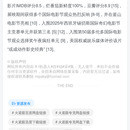
影片IMDB评分8.5，烂番茄新鲜度100%，豆瓣评分8.9 [15]，
展映期间获得多个国际电影节观众热烈反响 [8-9]，并在釜山
电影节亮相 [10]，入围2025年西班牙锡切斯国际奇幻电影节
主竞赛单元并获第三名 [5] [12]，入围第50届多伦多国际电影
节观众选择奖午夜疯狂单元 [9]，美国权威娱乐媒体评价该片
“或成动作影史经典” [13]。
©
版权声明
网站所有内容由 A I机器人#自#动#采#集，无人值守，本站不会存储
任何非法资源软件，全部来自网络批量采集，内容暂无法过滤，如有
侵权请联系删除 mrpsky@foxmail.com
THE END
资源发布
# 火遮眼百度网盘链接
# 火遮眼夸克网盘链接
# 火遮眼迅雷下载链接
# 火遮眼夸克网盘下载