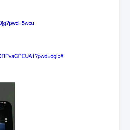
qDjg?pwd=5wcu
XLDRPvaCPEUA1?pwd=dgip#