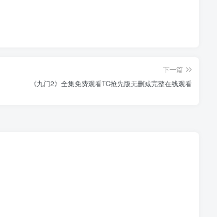
下一篇
《九门2》全集免费观看TC抢先版无删减完整在线观看