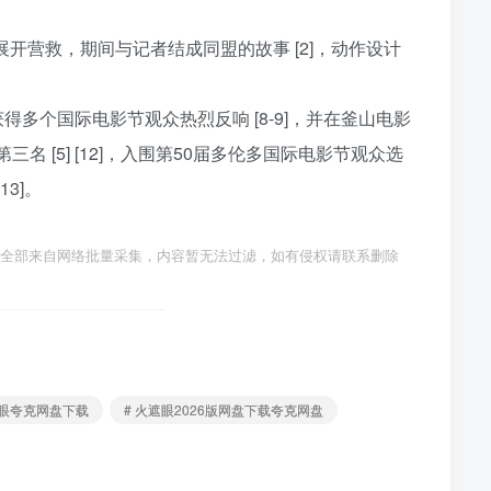
开营救，期间与记者结成同盟的故事 [2]，动作设计
期间获得多个国际电影节观众热烈反响 [8-9]，并在釜山电影
名 [5] [12]，入围第50届多伦多国际电影节观众选
3]。
件，全部来自网络批量采集，内容暂无法过滤，如有侵权请联系删除
遮眼夸克网盘下载
# 火遮眼2026版网盘下载夸克网盘