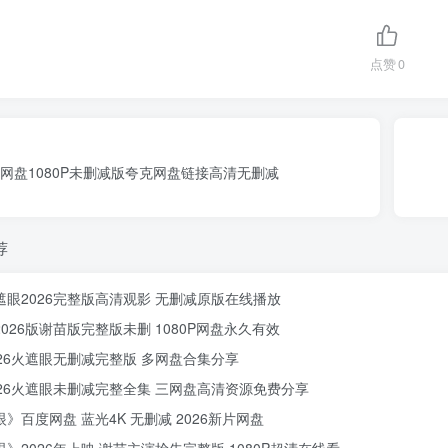
点赞
0
网盘1080P未删减版夸克网盘链接高清无删减
荐
遮眼2026完整版高清观影 无删减原版在线播放
026版谢苗版完整版未删 1080P网盘永久有效
026火遮眼无删减完整版 多网盘合集分享
026火遮眼未删减完整全集 三网盘高清资源免费分享
》百度网盘 蓝光4K 无删减 2026新片网盘