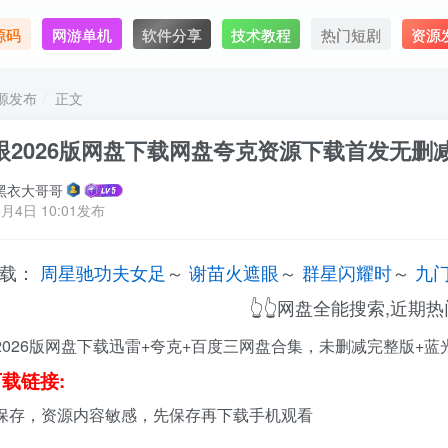
源码
网游单机
软件分享
技术教程
热门短剧
资源
源发布
正文
眼2026版网盘下载网盘夸克资源下载首发无删
黑衣大哥哥
6月4日 10:01发布
下载：
周星驰功夫女足
～
谢苗火遮眼
～
群星闪耀时
～
九
👆👆网盘全能搜索,近期热门
2026版网盘下载迅雷+夸克+百度三网盘合集，未删减完整版+
载链接:
保存，资源内容敏感，先保存再下载手机观看