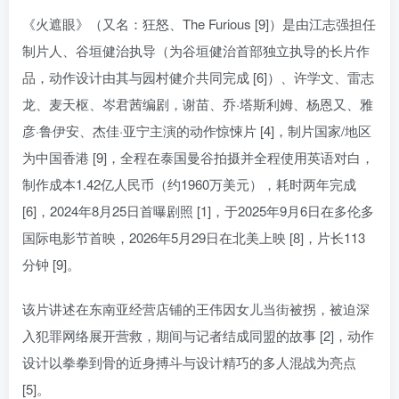
《火遮眼》（又名：狂怒、The Furious [9]）是由江志强担任
制片人、谷垣健治执导（为谷垣健治首部独立执导的长片作
品，动作设计由其与园村健介共同完成 [6]）、许学文、雷志
龙、麦天枢、岑君茜编剧，谢苗、乔·塔斯利姆、杨恩又、雅
彦·鲁伊安、杰佳·亚宁主演的动作惊悚片 [4]，制片国家/地区
为中国香港 [9]，全程在泰国曼谷拍摄并全程使用英语对白，
制作成本1.42亿人民币（约1960万美元），耗时两年完成
[6]，2024年8月25日首曝剧照 [1]，于2025年9月6日在多伦多
国际电影节首映，2026年5月29日在北美上映 [8]，片长113
分钟 [9]。
该片讲述在东南亚经营店铺的王伟因女儿当街被拐，被迫深
入犯罪网络展开营救，期间与记者结成同盟的故事 [2]，动作
设计以拳拳到骨的近身搏斗与设计精巧的多人混战为亮点
[5]。