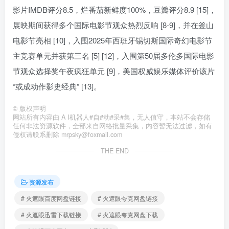
影片IMDB评分8.5，烂番茄新鲜度100%，豆瓣评分8.9 [15]，
展映期间获得多个国际电影节观众热烈反响 [8-9]，并在釜山
电影节亮相 [10]，入围2025年西班牙锡切斯国际奇幻电影节
主竞赛单元并获第三名 [5] [12]，入围第50届多伦多国际电影
节观众选择奖午夜疯狂单元 [9]，美国权威娱乐媒体评价该片
“或成动作影史经典” [13]。
©
版权声明
网站所有内容由 A I机器人#自#动#采#集，无人值守，本站不会存储
任何非法资源软件，全部来自网络批量采集，内容暂无法过滤，如有
侵权请联系删除 mrpsky@foxmail.com
THE END
资源发布
# 火遮眼百度网盘链接
# 火遮眼夸克网盘链接
# 火遮眼迅雷下载链接
# 火遮眼夸克网盘下载