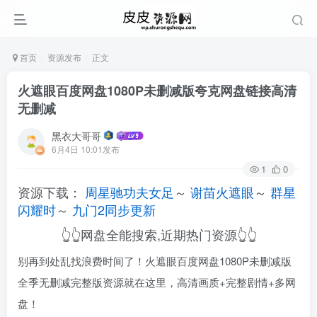
首页
资源发布
正文
火遮眼百度网盘1080P未删减版夸克网盘链接高清
无删减
黑衣大哥哥
6月4日 10:01发布
1
0
资源下载：
周星驰功夫女足
～
谢苗火遮眼
～
群星
闪耀时
～
九门2同步更新
👆👆网盘全能搜索,近期热门资源👆👆
别再到处乱找浪费时间了！火遮眼百度网盘1080P未删减版
全季无删减完整版资源就在这里，高清画质+完整剧情+多网
盘！