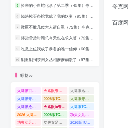
吃瓜上位我成了暴君的唯一信仰（60集）夸克网盘短剧下载
9
夸克网
捡来的小白蛇化形了第二季（45集）夸克网盘短剧下载
5
剿匪剿到亲闺女丞相爹爹崩溃了（97集）夸克网盘短剧下载
10
烧烤摊买条蛇竟成了我的妖妻（95集）夸克网盘短剧下载
6
百度网
微臣不敢几位大人请自重（72集）夸克网盘短剧下载
7
烬染雪棠时顾总今天也在求入赘（72集）夸克网盘短剧下载
8
吃瓜上位我成了暴君的唯一信仰（60集）夸克网盘短剧下载
9
剿匪剿到亲闺女丞相爹爹崩溃了（97集）夸克网盘短剧下载
10
标签云
火遮眼百度网盘链接
火遮眼夸克网盘链接
火遮眼迅雷下载链接
(38546)
(38360)
(38360)
火遮眼夸克网盘下载
2026版TC抢先看火遮眼网盘资源
火遮眼夸克资源下载
(38358)
(36614)
(36513)
火遮眼抢先版分享
火遮眼tc夸克网盘
火遮眼TC版分享
(26868)
(26782)
(26782)
2026 火遮眼夸克网盘高清全集夸克网盘
2026版TC抢先看火遮眼迅雷下载
功夫女足夸克网盘下载
(9915)
(9876)
(8683)
功夫女足迅雷下载链接
功夫女足百度网盘链接
2026版TC抢先看火遮眼资源下载
(8683)
(8683)
(7