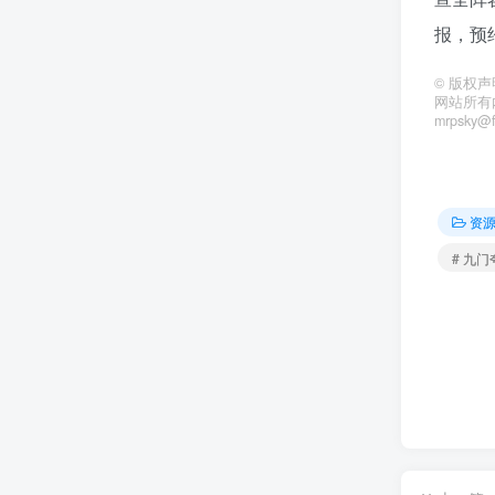
报，预约
©
版权声
网站所有
mrpsky@f
资
# 九