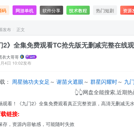
源码
网游单机
软件分享
技术教程
热门短剧
资源
源发布
正文
门2》全集免费观看TC抢先版无删减完整在线
黑衣大哥哥
6月4日 10:02发布
下载：
周星驰功夫女足
～
谢苗火遮眼
～
群星闪耀时
～
九
👆👆网盘全能搜索,近期热门
畅观看！《九门2》全集免费观看真正完整资源，高清无删减无
载链接:
保存，资源内容敏感，可能随时失效