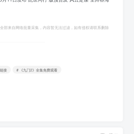
件，全部来自网络批量采集，内容暂无法过滤，如有侵权请联系删除
盘链接
# 《九门2》全集免费观看