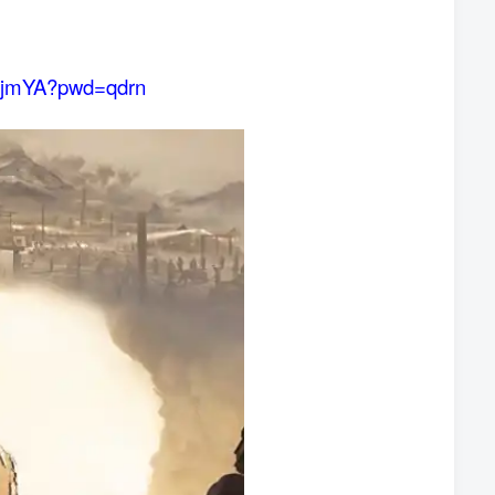
-sjmYA?pwd=qdrn