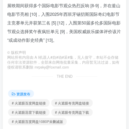
展映期间获得多个国际电影节观众热烈反响 [8-9]，并在釜山
电影节亮相 [10]，入围2025年西班牙锡切斯国际奇幻电影节
主竞赛单元并获第三名 [5] [12]，入围第50届多伦多国际电影
节观众选择奖午夜疯狂单元 [9]，美国权威娱乐媒体评价该片
“或成动作影史经典” [13]。
©
版权声明
网站所有内容由 A I机器人#自#动#采#集，无人值守，本站不会存储
任何非法资源软件，全部来自网络批量采集，内容暂无法过滤，如有
侵权请联系删除 mrpsky@foxmail.com
THE END
资源发布
# 火遮眼百度网盘链接
# 火遮眼夸克网盘链接
# 火遮眼迅雷下载链接
# 火遮眼夸克网盘下载
# 火遮眼百度网盘1080P未删减版