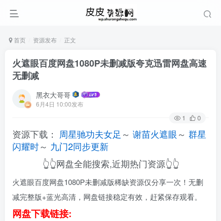
首页
资源发布
正文
火遮眼百度网盘1080P未删减版夸克迅雷网盘高速
无删减
黑衣大哥哥
6月4日 10:00发布
1
0
资源下载：
周星驰功夫女足
～
谢苗火遮眼
～
群星
闪耀时
～
九门2同步更新
👆👆网盘全能搜索,近期热门资源👆👆
火遮眼百度网盘1080P未删减版稀缺资源仅分享一次！无删
减完整版+蓝光高清，网盘链接稳定有效，赶紧保存观看。
网盘下载链接: