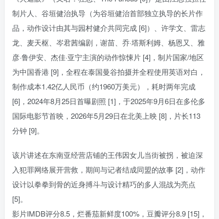
制片人、谷垣健治执导（为谷垣健治首部独立执导的长片作
品，动作设计由其与园村健介共同完成 [6]）、许学文、雷志
龙、麦天枢、岑君茜编剧，谢苗、乔·塔斯利姆、杨恩又、雅
彦·鲁伊安、杰佳·亚宁主演的动作惊悚片 [4]，制片国家/地区
为中国香港 [9]，全程在泰国曼谷拍摄并全程使用英语对白，
制作成本1.42亿人民币（约1960万美元），耗时两年完成
[6]，2024年8月25日首曝剧照 [1]，于2025年9月6日在多伦多
国际电影节首映，2026年5月29日在北美上映 [8]，片长113
分钟 [9]。
该片讲述在东南亚经营店铺的王伟因女儿当街被拐，被迫深
入犯罪网络展开营救，期间与记者结成同盟的故事 [2]，动作
设计以拳拳到骨的近身搏斗与设计精巧的多人混战为亮点
[5]。
影片IMDB评分8.5，烂番茄新鲜度100%，豆瓣评分8.9 [15]，