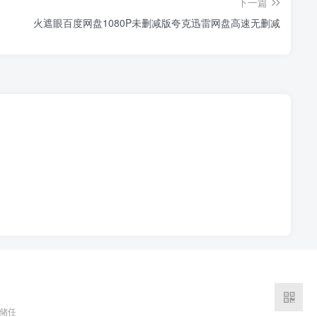
下一篇
火遮眼百度网盘1080P未删减版夸克迅雷网盘高速无删减
存储任