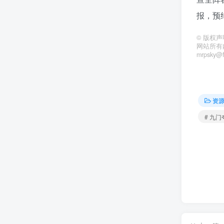
报，预约
©
版权声
网站所有
mrpsky@f
资
# 九