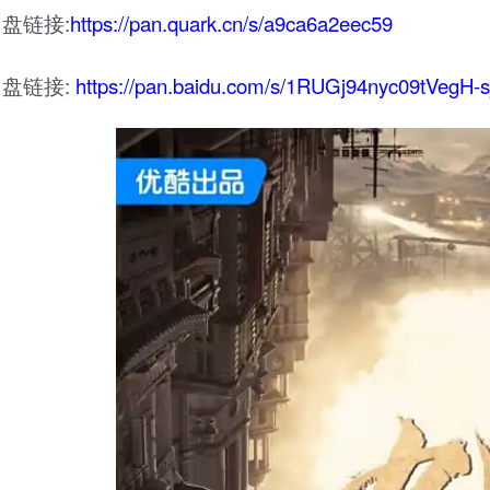
盘链接:
https://pan.quark.cn/s/a9ca6a2eec59
盘链接:
https://pan.baidu.com/s/1RUGj94nyc09tVegH
351)