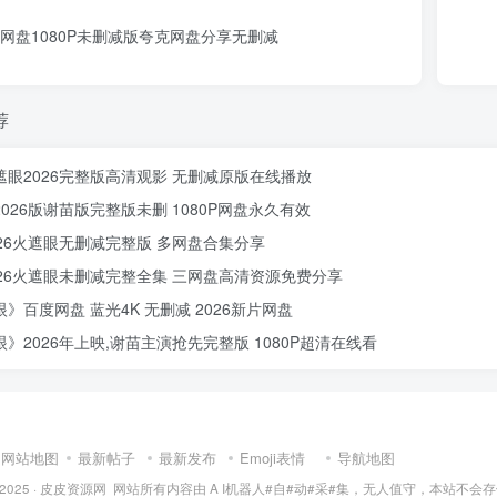
网盘1080P未删减版夸克网盘分享无删减
荐
遮眼2026完整版高清观影 无删减原版在线播放
026版谢苗版完整版未删 1080P网盘永久有效
026火遮眼无删减完整版 多网盘合集分享
026火遮眼未删减完整全集 三网盘高清资源免费分享
》百度网盘 蓝光4K 无删减 2026新片网盘
》2026年上映,谢苗主演抢先完整版 1080P超清在线看
网站地图
最新帖子
最新发布
Emoji表情
导航地图
 2025 ·
皮皮资源网
网站所有内容由 A I机器人#自#动#采#集，无人值守，本站不会