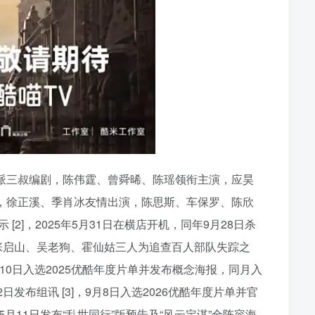
派三叔编剧，陈伟霆、曾舜晞、陈瑶领衔主演，应昊
，徐正溪、季肖冰友情出演，陈思斯、车保罗、陈欣
 [2]，2025年5月31日在横店开机，同年9月28日杀
讲述了张启山、吴老狗、霍仙姑三人为追查百人部队失踪之
月10日入选2025优酷年度片单并发布概念海报，同月入
2日发布组讯 [3]，9月8日入选2026优酷年度片单并官
2026年5月11日发布“乱世同行”版预告及“风云定谋”全阵容海