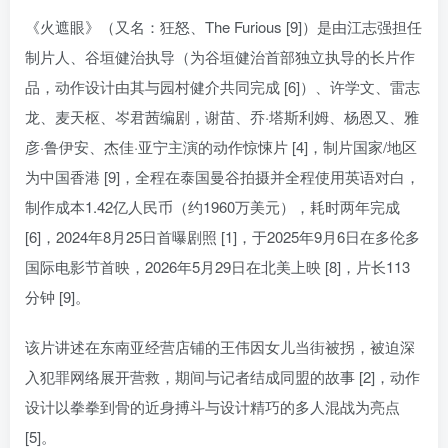
《火遮眼》（又名：狂怒、The Furious [9]）是由江志强担任
制片人、谷垣健治执导（为谷垣健治首部独立执导的长片作
品，动作设计由其与园村健介共同完成 [6]）、许学文、雷志
龙、麦天枢、岑君茜编剧，谢苗、乔·塔斯利姆、杨恩又、雅
彦·鲁伊安、杰佳·亚宁主演的动作惊悚片 [4]，制片国家/地区
为中国香港 [9]，全程在泰国曼谷拍摄并全程使用英语对白，
制作成本1.42亿人民币（约1960万美元），耗时两年完成
[6]，2024年8月25日首曝剧照 [1]，于2025年9月6日在多伦多
国际电影节首映，2026年5月29日在北美上映 [8]，片长113
分钟 [9]。
该片讲述在东南亚经营店铺的王伟因女儿当街被拐，被迫深
入犯罪网络展开营救，期间与记者结成同盟的故事 [2]，动作
设计以拳拳到骨的近身搏斗与设计精巧的多人混战为亮点
[5]。