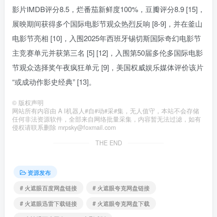
影片IMDB评分8.5，烂番茄新鲜度100%，豆瓣评分8.9 [15]，
展映期间获得多个国际电影节观众热烈反响 [8-9]，并在釜山
电影节亮相 [10]，入围2025年西班牙锡切斯国际奇幻电影节
主竞赛单元并获第三名 [5] [12]，入围第50届多伦多国际电影
节观众选择奖午夜疯狂单元 [9]，美国权威娱乐媒体评价该片
“或成动作影史经典” [13]。
©
版权声明
网站所有内容由 A I机器人#自#动#采#集，无人值守，本站不会存储
任何非法资源软件，全部来自网络批量采集，内容暂无法过滤，如有
侵权请联系删除 mrpsky@foxmail.com
THE END
资源发布
# 火遮眼百度网盘链接
# 火遮眼夸克网盘链接
# 火遮眼迅雷下载链接
# 火遮眼夸克网盘下载