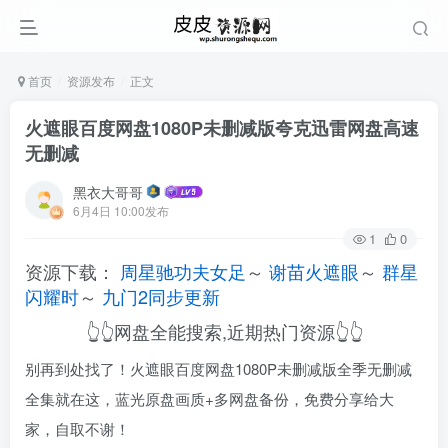
首页
资源发布
正文
火遮眼百度网盘1080P未删减版夸克迅雷网盘高速
无删减
黑衣大哥哥
6月4日 10:00发布
1
0
资源下载：
周星驰功夫女足
～
谢苗火遮眼
～
群星
闪耀时
～
九门2同步更新
👆👆网盘全能搜索,近期热门资源👆👆
别再到处找了！火遮眼百度网盘1080P未删减版全季无删减
全集就在这，蓝光原盘画质+多网盘备份，免费分享给大
家，自取不谢！