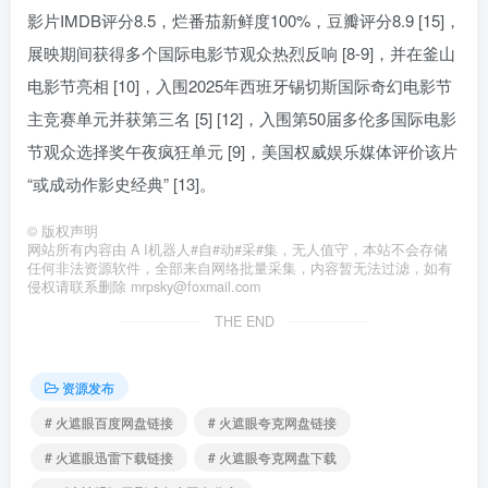
影片IMDB评分8.5，烂番茄新鲜度100%，豆瓣评分8.9 [15]，
展映期间获得多个国际电影节观众热烈反响 [8-9]，并在釜山
电影节亮相 [10]，入围2025年西班牙锡切斯国际奇幻电影节
主竞赛单元并获第三名 [5] [12]，入围第50届多伦多国际电影
节观众选择奖午夜疯狂单元 [9]，美国权威娱乐媒体评价该片
“或成动作影史经典” [13]。
©
版权声明
网站所有内容由 A I机器人#自#动#采#集，无人值守，本站不会存储
任何非法资源软件，全部来自网络批量采集，内容暂无法过滤，如有
侵权请联系删除 mrpsky@foxmail.com
THE END
资源发布
# 火遮眼百度网盘链接
# 火遮眼夸克网盘链接
# 火遮眼迅雷下载链接
# 火遮眼夸克网盘下载