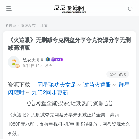
首页
资源发布
正文
《火遮眼》无删减夸克网盘分享夸克资源分享无删
减高清版
黑衣大哥哥
6月4日 15:41发布
4
0
资源下载：
周星驰功夫女足
～
谢苗火遮眼
～
群星
闪耀时
～
九门2同步更新
👆👆网盘全能搜索,近期热门资源👆👆
《火遮眼》无删减夸克网盘分享未删减正片全集，高清
1080P无水印，支持电视/手机/电脑多端播放，网盘资源永久
有效。