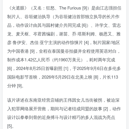
《火遮眼》（又名：狂怒、The Furious [9]）是由江志强担任
制片人、谷垣健治执导（为谷垣健治首部独立执导的长片作
品，动作设计由其与园村健介共同完成 [6]）、许学文、雷志
龙、麦天枢、岑君茜编剧，谢苗、乔·塔斯利姆、杨恩又、雅
彦·鲁伊安、杰佳·亚宁主演的动作惊悚片 [4]，制片国家/地区
为中国香港 [9]，全程在泰国曼谷拍摄并全程使用英语对白，
制作成本1.42亿人民币（约1960万美元），耗时两年完成
[6]，2024年8月25日首曝剧照 [1]，于2025年9月6日在多伦多
国际电影节首映，2026年5月29日在北美上映 [8]，片长113
分钟 [9]。
该片讲述在东南亚经营店铺的王伟因女儿当街被拐，被迫深
入犯罪网络展开营救，期间与记者结成同盟的故事 [2]，动作
设计以拳拳到骨的近身搏斗与设计精巧的多人混战为亮点
[5]。