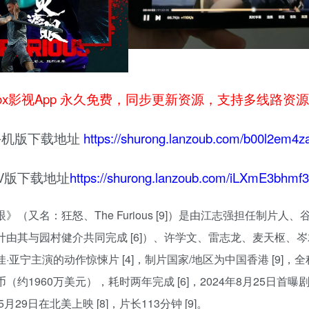
ox影视App 永久免费，同步更新资源，支持多线路资
手机版下载地址
https://shurong.lanzoub.com/b00l2em4z
V版下载地址
https://shurong.lanzoub.com/iLXmE3bhmf
眼》（又名：狂怒、The Furious [9]）是由江志强担任制
计由其与园村健介共同完成 [6]）、许学文、雷志龙、麦天枢、
佳·亚宁主演的动作惊悚片 [4]，制片国家/地区为中国香港 [9]
（约1960万美元），耗时两年完成 [6]，2024年8月25日首曝
年5月29日在北美上映 [8]，片长113分钟 [9]。