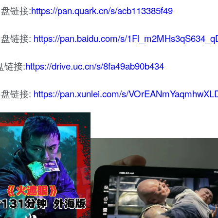
盘链接:
https://pan.quark.cn/s/acb113385f49
盘链接:
https://pan.baidu.com/s/1Fl_m2MHs3qS634_
盘链接:
https://drive.uc.cn/s/8fa49ab90b434
盘链接:
https://pan.xunlei.com/s/VOrEANmYaqmhw
351)