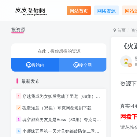
网站首页
网络资源
网站
搜资源
最新发布
首页
资
《火
穿越我成为女妖后竟成了团宠（66集）夸克网盘短剧下载
1
砚牵知意（35集）夸克网盘短剧下载
2
搜站内
搜全网
Q
Q
魂穿游戏男友竟是Boss（80集）夸克网盘短剧下载
3
小师妹五界第一天才见她都破防第二季（149集）夸克网盘短剧下载
4
最新发布
资源
捡来的小白蛇化形了第二季（45集）夸克网盘短剧下载
5
穿越我成为女妖后竟成了团宠（66集）夸克网盘短剧下载
1
烧烤摊买条蛇竟成了我的妖妻（95集）夸克网盘短剧下载
6
真实可
砚牵知意（35集）夸克网盘短剧下载
2
微臣不敢几位大人请自重（72集）夸克网盘短剧下载
网盘下
7
魂穿游戏男友竟是Boss（80集）夸克网盘短剧下载
3
请尽快
烬染雪棠时顾总今天也在求入赘（72集）夸克网盘短剧下载
8
小师妹五界第一天才见她都破防第二季（149集）夸克网盘短剧下载
4