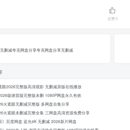
点赞
0
无删减夸克网盘分享夸克网盘分享无删减
荐
遮眼2026完整版高清观影 无删减原版在线播放
026版谢苗版完整版未删 1080P网盘永久有效
026火遮眼无删减完整版 多网盘合集分享
026火遮眼未删减完整全集 三网盘高清资源免费分享
》百度网盘 蓝光4K 无删减 2026新片网盘