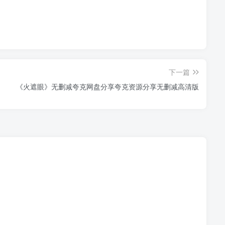
下一篇
《火遮眼》无删减夸克网盘分享夸克资源分享无删减高清版