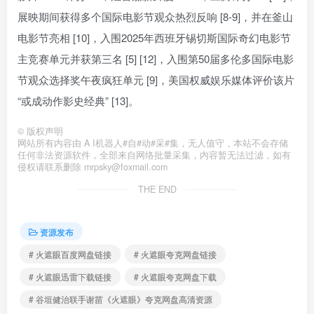
展映期间获得多个国际电影节观众热烈反响 [8-9]，并在釜山
电影节亮相 [10]，入围2025年西班牙锡切斯国际奇幻电影节
主竞赛单元并获第三名 [5] [12]，入围第50届多伦多国际电影
节观众选择奖午夜疯狂单元 [9]，美国权威娱乐媒体评价该片
“或成动作影史经典” [13]。
©
版权声明
网站所有内容由 A I机器人#自#动#采#集，无人值守，本站不会存储
任何非法资源软件，全部来自网络批量采集，内容暂无法过滤，如有
侵权请联系删除 mrpsky@foxmail.com
THE END
资源发布
# 火遮眼百度网盘链接
# 火遮眼夸克网盘链接
# 火遮眼迅雷下载链接
# 火遮眼夸克网盘下载
# 谷垣健治联手谢苗《火遮眼》夸克网盘高清资源