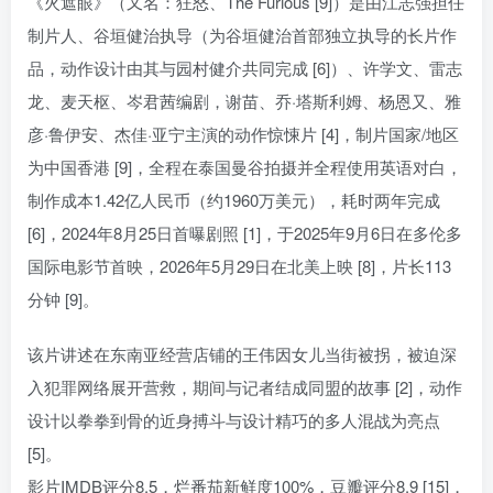
《火遮眼》（又名：狂怒、The Furious [9]）是由江志强担任
制片人、谷垣健治执导（为谷垣健治首部独立执导的长片作
品，动作设计由其与园村健介共同完成 [6]）、许学文、雷志
龙、麦天枢、岑君茜编剧，谢苗、乔·塔斯利姆、杨恩又、雅
彦·鲁伊安、杰佳·亚宁主演的动作惊悚片 [4]，制片国家/地区
为中国香港 [9]，全程在泰国曼谷拍摄并全程使用英语对白，
制作成本1.42亿人民币（约1960万美元），耗时两年完成
[6]，2024年8月25日首曝剧照 [1]，于2025年9月6日在多伦多
国际电影节首映，2026年5月29日在北美上映 [8]，片长113
分钟 [9]。
该片讲述在东南亚经营店铺的王伟因女儿当街被拐，被迫深
入犯罪网络展开营救，期间与记者结成同盟的故事 [2]，动作
设计以拳拳到骨的近身搏斗与设计精巧的多人混战为亮点
[5]。
影片IMDB评分8.5，烂番茄新鲜度100%，豆瓣评分8.9 [15]，