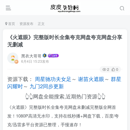
首页
资源发布
正文
《火遮眼》完整版时长全集夸克网盘夸克网盘分享
无删减
黑衣大哥哥
6月4日 15:23发布
2
0
资源下载：
周星驰功夫女足
～
谢苗火遮眼
～
群星
闪耀时
～
九门2同步更新
👆👆网盘全能搜索,近期热门资源👆👆
《火遮眼》完整版时长全集夸克网盘未删减完整版全网首
发！1080P高清无水印，支持在线秒播+网盘下载，百度/夸
克/迅雷多平台资源已整理，手慢速存！