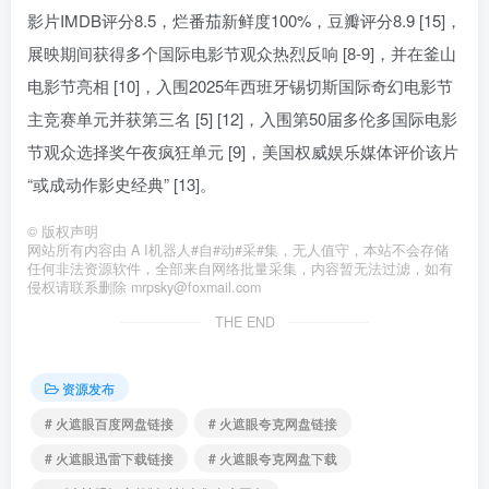
影片IMDB评分8.5，烂番茄新鲜度100%，豆瓣评分8.9 [15]，
展映期间获得多个国际电影节观众热烈反响 [8-9]，并在釜山
电影节亮相 [10]，入围2025年西班牙锡切斯国际奇幻电影节
主竞赛单元并获第三名 [5] [12]，入围第50届多伦多国际电影
节观众选择奖午夜疯狂单元 [9]，美国权威娱乐媒体评价该片
“或成动作影史经典” [13]。
©
版权声明
网站所有内容由 A I机器人#自#动#采#集，无人值守，本站不会存储
任何非法资源软件，全部来自网络批量采集，内容暂无法过滤，如有
侵权请联系删除 mrpsky@foxmail.com
THE END
资源发布
# 火遮眼百度网盘链接
# 火遮眼夸克网盘链接
# 火遮眼迅雷下载链接
# 火遮眼夸克网盘下载