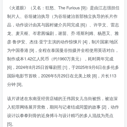
《火遮眼》（又名：狂怒、The Furious [9]）是由江志强担任
制片人、谷垣健治执导（为谷垣健治首部独立执导的长片作
品，动作设计由其与园村健介共同完成 [6]）、许学文、雷志
龙、麦天枢、岑君茜编剧，谢苗、乔·塔斯利姆、杨恩又、雅
彦·鲁伊安、杰佳·亚宁主演的动作惊悚片 [4]，制片国家/地区
为中国香港 [9]，全程在泰国曼谷拍摄并全程使用英语对白，
制作成本1.42亿人民币（约1960万美元），耗时两年完成
[6]，2024年8月25日首曝剧照 [1]，于2025年9月6日在多伦多
国际电影节首映，2026年5月29日在北美上映 [8]，片长113
分钟 [9]。
该片讲述在东南亚经营店铺的王伟因女儿当街被拐，被迫深
入犯罪网络展开营救，期间与记者结成同盟的故事 [2]，动作
设计以拳拳到骨的近身搏斗与设计精巧的多人混战为亮点
[5]。