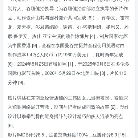
制片人、谷垣健治执导（为谷垣健治首部独立执导的长片作
品，动作设计由其与园村健介共同完成 [6]）、许学文、雷志
龙、麦天枢、岑君茜编剧，谢苗、乔·塔斯利姆、杨恩又、雅
彦·鲁伊安、杰佳·亚宁主演的动作惊悚片 [4]，制片国家/地区
为中国香港 [9]，全程在泰国曼谷拍摄并全程使用英语对白，
制作成本1.42亿人民币（约1960万美元），耗时两年完成
[6]，2024年8月25日首曝剧照 [1]，于2025年9月6日在多伦多
国际电影节首映，2026年5月29日在北美上映 [8]，片长113
分钟 [9]。
该片讲述在东南亚经营店铺的王伟因女儿当街被拐，被迫深
入犯罪网络展开营救，期间与记者结成同盟的故事 [2]，动作
设计以拳拳到骨的近身搏斗与设计精巧的多人混战为亮点
[5]。
影片IMDB评分8.5，烂番茄新鲜度100%，豆瓣评分8.9 [15]，