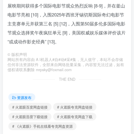
展映期间获得多个国际电影节观众热烈反响 [8-9]，并在釜山
电影节亮相 [10]，入围2025年西班牙锡切斯国际奇幻电影节
主竞赛单元并获第三名 [5] [12]，入围第50届多伦多国际电影
节观众选择奖午夜疯狂单元 [9]，美国权威娱乐媒体评价该片
“或成动作影史经典” [13]。
©
版权声明
网站所有内容由 A I机器人#自#动#采#集，无人值守，本站不会存储
任何非法资源软件，全部来自网络批量采集，内容暂无法过滤，如有
侵权请联系删除 mrpsky@foxmail.com
THE END
资源发布
# 火遮眼百度网盘链接
# 火遮眼夸克网盘链接
# 火遮眼迅雷下载链接
# 火遮眼夸克网盘下载
# 《火遮眼》手机在线看夸克网盘资源