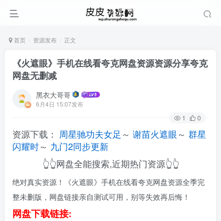
首页
资源发布
正文
《火遮眼》手机在线看夸克网盘资源资源分享夸克
网盘无删减
黑衣大哥哥
6月4日 15:07发布
1
0
资源下载：
周星驰功夫女足
～
谢苗火遮眼
～
群星
闪耀时
～
九门2同步更新
👆👆网盘全能搜索,近期热门资源👆👆
绝对真实资源！《火遮眼》手机在线看夸克网盘资源全季完
整未删版，网盘链接亲自测试可用，别等失效再后悔！
网盘下载链接: