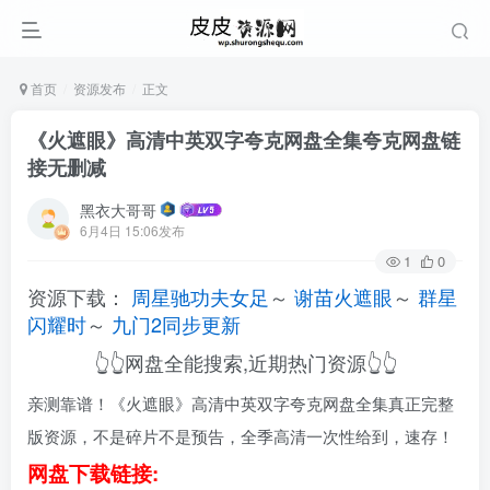
首页
资源发布
正文
《火遮眼》高清中英双字夸克网盘全集夸克网盘链
接无删减
黑衣大哥哥
6月4日 15:06发布
1
0
资源下载：
周星驰功夫女足
～
谢苗火遮眼
～
群星
闪耀时
～
九门2同步更新
👆👆网盘全能搜索,近期热门资源👆👆
亲测靠谱！《火遮眼》高清中英双字夸克网盘全集真正完整
版资源，不是碎片不是预告，全季高清一次性给到，速存！
网盘下载链接: