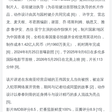
制片人、谷垣健治执导（为谷垣健治首部独立执导的长片作
品，动作设计由其与园村健介共同完成 [6]）、许学文、雷志
龙、麦天枢、岑君茜编剧，谢苗、乔·塔斯利姆、杨恩又、雅
彦·鲁伊安、杰佳·亚宁主演的动作惊悚片 [4]，制片国家/地区
为中国香港 [9]，全程在泰国曼谷拍摄并全程使用英语对白，
制作成本1.42亿人民币（约1960万美元），耗时两年完成
[6]，2024年8月25日首曝剧照 [1]，于2025年9月6日在多伦多
国际电影节首映，2026年5月29日在北美上映 [8]，片长113
分钟 [9]。
该片讲述在东南亚经营店铺的王伟因女儿当街被拐，被迫深
入犯罪网络展开营救，期间与记者结成同盟的故事 [2]，动作
设计以拳拳到骨的近身搏斗与设计精巧的多人混战为亮点
[5]。
影片IMDB评分8.5，烂番茄新鲜度100%，豆瓣评分8.9 [15]，