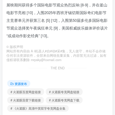
展映期间获得多个国际电影节观众热烈反响 [8-9]，并在釜山
电影节亮相 [10]，入围2025年西班牙锡切斯国际奇幻电影节
主竞赛单元并获第三名 [5] [12]，入围第50届多伦多国际电影
节观众选择奖午夜疯狂单元 [9]，美国权威娱乐媒体评价该片
“或成动作影史经典” [13]。
©
版权声明
网站所有内容由 A I机器人#自#动#采#集，无人值守，本站不会存储
任何非法资源软件，全部来自网络批量采集，内容暂无法过滤，如有
侵权请联系删除 mrpsky@foxmail.com
THE END
资源发布
# 火遮眼百度网盘链接
# 火遮眼夸克网盘链接
# 火遮眼迅雷下载链接
# 火遮眼夸克网盘下载
# 《火遮眼》高清中英双字夸克网盘全集