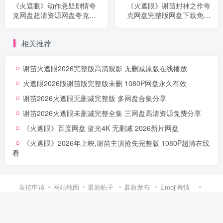
《火遮眼》动作悬疑剧情夸
《火遮眼》谢苗封神之作夸
克网盘超清资源网盘夸克资
克网盘完整版网盘下载免费
源下载首发无删减
自取无删减
相关推荐
谢苗火遮眼2026完整版高清观影 无删减原版在线播放
火遮眼2026版谢苗版完整版未删 1080P网盘永久有效
谢苗2026火遮眼无删减完整版 多网盘合集分享
谢苗2026火遮眼未删减完整全集 三网盘高清资源免费分享
《火遮眼》百度网盘 蓝光4K 无删减 2026新片网盘
《火遮眼》2026年上映,谢苗主演抢先完整版 1080P超清在线
看
友链申请
网站地图
最新帖子
最新发布
Emoji表情
导航地图
Copyright © 2025 ·
皮皮资源网
网站所有内容由 A I机器人#自#动#采#
集，无人值守，本站不会存储任何非法资源软件，全部来自网络批量采