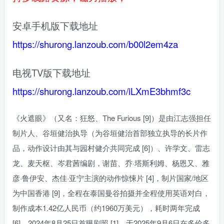
安卓手机版下载地址
https://shurong.lanzoub.com/b00l2em4za
电视TV版下载地址
https://shurong.lanzoub.com/iLXmE3bhmf3c
《火遮眼》（又名：狂怒、The Furious [9]）是由江志强担任
制片人、谷垣健治执导（为谷垣健治首部独立执导的长片作
品，动作设计由其与园村健介共同完成 [6]）、许学文、雷志
龙、麦天枢、岑君茜编剧，谢苗、乔·塔斯利姆、杨恩又、雅
彦·鲁伊安、杰佳·亚宁主演的动作惊悚片 [4]，制片国家/地区
为中国香港 [9]，全程在泰国曼谷拍摄并全程使用英语对白，
制作成本1.42亿人民币（约1960万美元），耗时两年完成
[6]，2024年8月25日首曝剧照 [1]，于2025年9月6日在多伦多