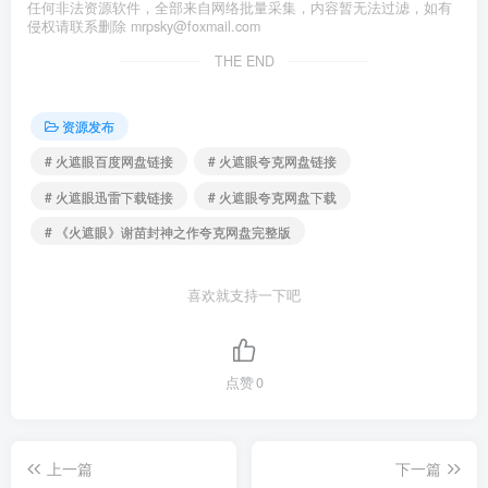
任何非法资源软件，全部来自网络批量采集，内容暂无法过滤，如有
侵权请联系删除 mrpsky@foxmail.com
THE END
资源发布
# 火遮眼百度网盘链接
# 火遮眼夸克网盘链接
# 火遮眼迅雷下载链接
# 火遮眼夸克网盘下载
# 《火遮眼》谢苗封神之作夸克网盘完整版
喜欢就支持一下吧
点赞
0
上一篇
下一篇