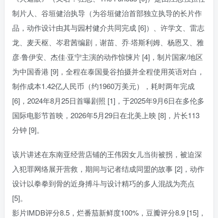
制片人、谷垣健治执导（为谷垣健治首部独立执导的长片作
品，动作设计由其与园村健介共同完成 [6]）、许学文、雷志
龙、麦天枢、岑君茜编剧，谢苗、乔·塔斯利姆、杨恩又、雅
彦·鲁伊安、杰佳·亚宁主演的动作惊悚片 [4]，制片国家/地区
为中国香港 [9]，全程在泰国曼谷拍摄并全程使用英语对白，
制作成本1.42亿人民币（约1960万美元），耗时两年完成
[6]，2024年8月25日首曝剧照 [1]，于2025年9月6日在多伦多
国际电影节首映，2026年5月29日在北美上映 [8]，片长113
分钟 [9]。
该片讲述在东南亚经营店铺的王伟因女儿当街被拐，被迫深
入犯罪网络展开营救，期间与记者结成同盟的故事 [2]，动作
设计以拳拳到骨的近身搏斗与设计精巧的多人混战为亮点
[5]。
影片IMDB评分8.5，烂番茄新鲜度100%，豆瓣评分8.9 [15]，