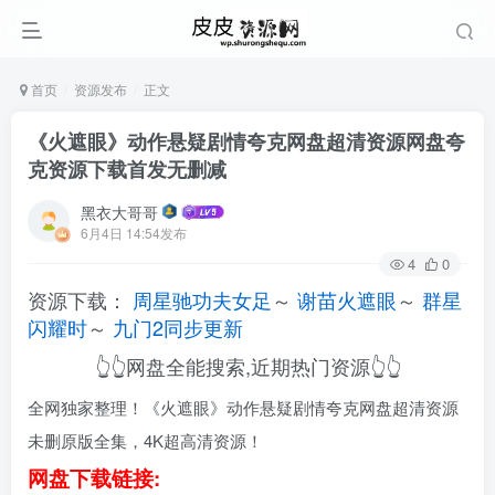
首页
资源发布
正文
《火遮眼》动作悬疑剧情夸克网盘超清资源网盘夸
克资源下载首发无删减
黑衣大哥哥
6月4日 14:54发布
4
0
资源下载：
周星驰功夫女足
～
谢苗火遮眼
～
群星
闪耀时
～
九门2同步更新
👆👆网盘全能搜索,近期热门资源👆👆
全网独家整理！《火遮眼》动作悬疑剧情夸克网盘超清资源
未删原版全集，4K超高清资源！
网盘下载链接: