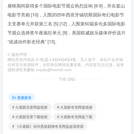
展映期间获得多个国际电影节观众热烈反响 [8-9]，并在釜山
电影节亮相 [10]，入围2025年西班牙锡切斯国际奇幻电影节
主竞赛单元并获第三名 [5] [12]，入围第50届多伦多国际电影
节观众选择奖午夜疯狂单元 [9]，美国权威娱乐媒体评价该片
“或成动作影史经典” [13]。
©
版权声明
网站所有内容由 A I机器人#自#动#采#集，无人值守，本站不会存储
任何非法资源软件，全部来自网络批量采集，内容暂无法过滤，如有
侵权请联系删除 mrpsky@foxmail.com
THE END
资源发布
# 火遮眼百度网盘链接
# 火遮眼夸克网盘链接
# 火遮眼迅雷下载链接
# 火遮眼夸克网盘下载
# 《火遮眼》动作悬疑剧情夸克网盘超清资源