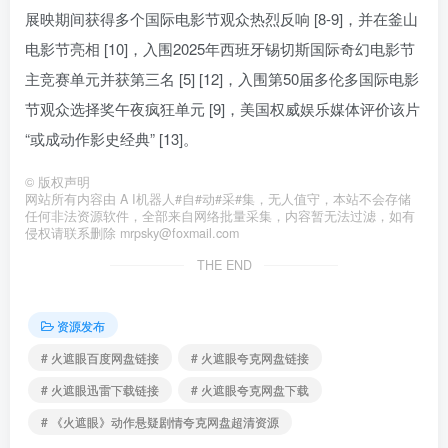
展映期间获得多个国际电影节观众热烈反响 [8-9]，并在釜山
电影节亮相 [10]，入围2025年西班牙锡切斯国际奇幻电影节
主竞赛单元并获第三名 [5] [12]，入围第50届多伦多国际电影
节观众选择奖午夜疯狂单元 [9]，美国权威娱乐媒体评价该片
“或成动作影史经典” [13]。
©
版权声明
网站所有内容由 A I机器人#自#动#采#集，无人值守，本站不会存储
任何非法资源软件，全部来自网络批量采集，内容暂无法过滤，如有
侵权请联系删除 mrpsky@foxmail.com
THE END
资源发布
# 火遮眼百度网盘链接
# 火遮眼夸克网盘链接
# 火遮眼迅雷下载链接
# 火遮眼夸克网盘下载
# 《火遮眼》动作悬疑剧情夸克网盘超清资源