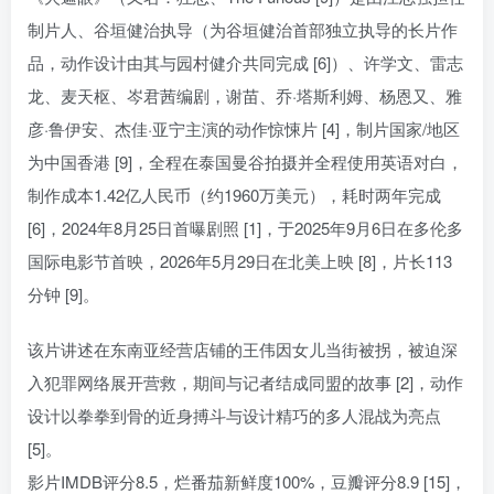
制片人、谷垣健治执导（为谷垣健治首部独立执导的长片作
品，动作设计由其与园村健介共同完成 [6]）、许学文、雷志
龙、麦天枢、岑君茜编剧，谢苗、乔·塔斯利姆、杨恩又、雅
彦·鲁伊安、杰佳·亚宁主演的动作惊悚片 [4]，制片国家/地区
为中国香港 [9]，全程在泰国曼谷拍摄并全程使用英语对白，
制作成本1.42亿人民币（约1960万美元），耗时两年完成
[6]，2024年8月25日首曝剧照 [1]，于2025年9月6日在多伦多
国际电影节首映，2026年5月29日在北美上映 [8]，片长113
分钟 [9]。
该片讲述在东南亚经营店铺的王伟因女儿当街被拐，被迫深
入犯罪网络展开营救，期间与记者结成同盟的故事 [2]，动作
设计以拳拳到骨的近身搏斗与设计精巧的多人混战为亮点
[5]。
影片IMDB评分8.5，烂番茄新鲜度100%，豆瓣评分8.9 [15]，