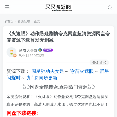
首页
资源发布
正文
《火遮眼》动作悬疑剧情夸克网盘超清资源网盘夸
克资源下载首发无删减
黑衣大哥哥
6月4日 14:52发布
2
0
资源下载：
周星驰功夫女足
～
谢苗火遮眼
～
群星
闪耀时
～
九门2同步更新
👆👆网盘全能搜索,近期热门资源👆👆
亲测流畅观看！《火遮眼》动作悬疑剧情夸克网盘超清资源
真正完整资源，高清无删减无水印，错过这次再也找不到！
网盘下载链接: