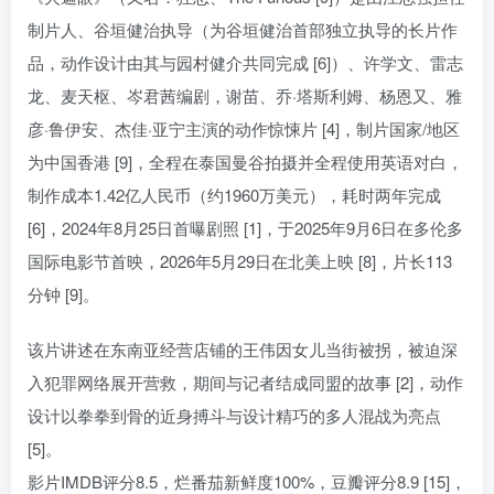
制片人、谷垣健治执导（为谷垣健治首部独立执导的长片作
品，动作设计由其与园村健介共同完成 [6]）、许学文、雷志
龙、麦天枢、岑君茜编剧，谢苗、乔·塔斯利姆、杨恩又、雅
彦·鲁伊安、杰佳·亚宁主演的动作惊悚片 [4]，制片国家/地区
为中国香港 [9]，全程在泰国曼谷拍摄并全程使用英语对白，
制作成本1.42亿人民币（约1960万美元），耗时两年完成
[6]，2024年8月25日首曝剧照 [1]，于2025年9月6日在多伦多
国际电影节首映，2026年5月29日在北美上映 [8]，片长113
分钟 [9]。
该片讲述在东南亚经营店铺的王伟因女儿当街被拐，被迫深
入犯罪网络展开营救，期间与记者结成同盟的故事 [2]，动作
设计以拳拳到骨的近身搏斗与设计精巧的多人混战为亮点
[5]。
影片IMDB评分8.5，烂番茄新鲜度100%，豆瓣评分8.9 [15]，