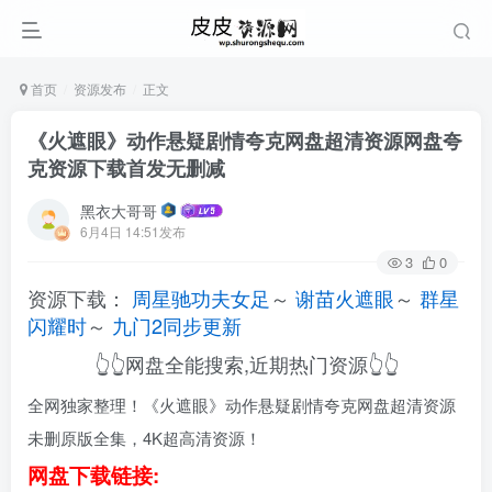
首页
资源发布
正文
《火遮眼》动作悬疑剧情夸克网盘超清资源网盘夸
克资源下载首发无删减
黑衣大哥哥
6月4日 14:51发布
3
0
资源下载：
周星驰功夫女足
～
谢苗火遮眼
～
群星
闪耀时
～
九门2同步更新
👆👆网盘全能搜索,近期热门资源👆👆
全网独家整理！《火遮眼》动作悬疑剧情夸克网盘超清资源
未删原版全集，4K超高清资源！
网盘下载链接: