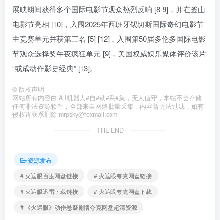
展映期间获得多个国际电影节观众热烈反响 [8-9]，并在釜山
电影节亮相 [10]，入围2025年西班牙锡切斯国际奇幻电影节
主竞赛单元并获第三名 [5] [12]，入围第50届多伦多国际电影
节观众选择奖午夜疯狂单元 [9]，美国权威娱乐媒体评价该片
“或成动作影史经典” [13]。
©
版权声明
网站所有内容由 A I机器人#自#动#采#集，无人值守，本站不会存储
任何非法资源软件，全部来自网络批量采集，内容暂无法过滤，如有
侵权请联系删除 mrpsky@foxmail.com
THE END
资源发布
# 火遮眼百度网盘链接
# 火遮眼夸克网盘链接
# 火遮眼迅雷下载链接
# 火遮眼夸克网盘下载
# 《火遮眼》动作悬疑剧情夸克网盘超清资源