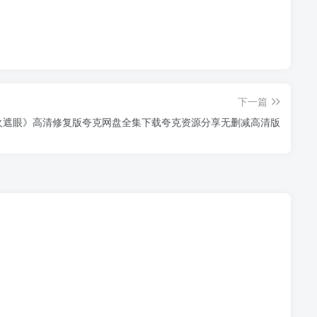
下一篇
火遮眼》高清修复版夸克网盘全集下载夸克资源分享无删减高清版