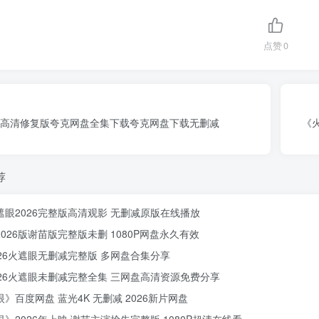
点赞
0
高清修复版夸克网盘全集下载夸克网盘下载无删减
《
荐
遮眼2026完整版高清观影 无删减原版在线播放
026版谢苗版完整版未删 1080P网盘永久有效
026火遮眼无删减完整版 多网盘合集分享
026火遮眼未删减完整全集 三网盘高清资源免费分享
》百度网盘 蓝光4K 无删减 2026新片网盘