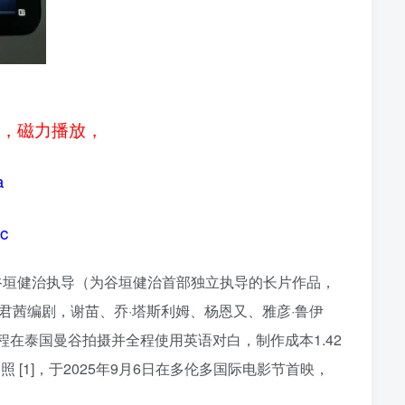
源，磁力播放，
a
3c
片人、谷垣健治执导（为谷垣健治首部独立执导的长片作品，
岑君茜编剧，谢苗、乔·塔斯利姆、杨恩又、雅彦·鲁伊
，全程在泰国曼谷拍摄并全程使用英语对白，制作成本1.42
剧照 [1]，于2025年9月6日在多伦多国际电影节首映，