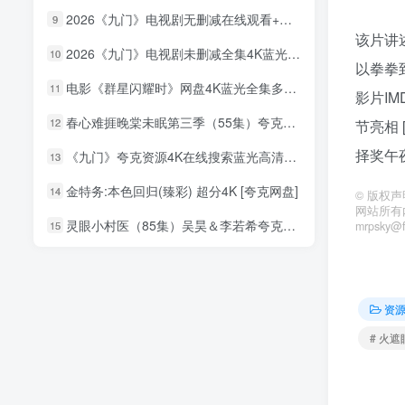
2026《九门》电视剧无删减在线观看+网盘双资源
9
该片讲
2026《九门》电视剧未删减全集4K蓝光高清速存
10
以拳拳
电影《群星闪耀时》网盘4K蓝光全集多网盘免费分享
11
影片IM
春心难捱晚棠未眠第三季（55集）夸克网盘短剧下载
12
节亮相 
择奖午夜
《九门》夸克资源4K在线搜索蓝光高清网盘永久有效
13
金特务:本色回归(臻彩) 超分4K [夸克网盘]
14
©
版权声
网站所有
灵眼小村医（85集）吴昊＆李若希夸克网盘短剧下载
mrpsky@f
15
资
# 火