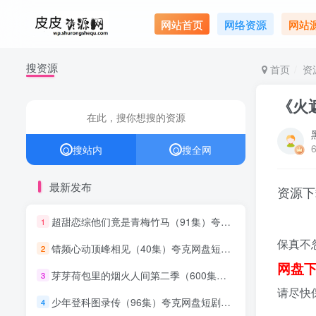
网站首页
网络资源
网站
搜资源
最新发布
首页
资
《火
超甜恋综他们竟是青梅竹马（91集）夸克网盘短剧下载
1
错频心动顶峰相见（40集）夸克网盘短剧下载
2
搜站内
搜全网
Q
Q
芽芽荷包里的烟火人间第二季（600集全）夸克网盘短剧下载
3
少年登科图录传（96集）夸克网盘短剧下载
4
最新发布
资源
少年登科图录传第二季（80集）夸克网盘短剧下载
5
超甜恋综他们竟是青梅竹马（91集）夸克网盘短剧下载
1
皇妃来自地府第一季（120集）夸克网盘短剧下载
6
保真不
错频心动顶峰相见（40集）夸克网盘短剧下载
2
我的老婆才不是什么恶毒女配（58集）夸克网盘短剧下载
网盘下
7
芽芽荷包里的烟火人间第二季（600集全）夸克网盘短剧下载
3
请尽快
万人迷女配我的内心戏藏不住了（144集）夸克网盘短剧下载
8
少年登科图录传（96集）夸克网盘短剧下载
4