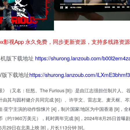
ox影视App 永久免费，同步更新资源，支持多线路资
手机版下载地址
https://shurong.lanzoub.com/b00l2em4z
V版下载地址
https://shurong.lanzoub.com/iLXmE3bhmf
眼》（又名：狂怒、The Furious [9]）是由江志强担任制
计由其与园村健介共同完成 [6]）、许学文、雷志龙、麦天枢、
佳·亚宁主演的动作惊悚片 [4]，制片国家/地区为中国香港 [9]
（约1960万美元），耗时两年完成 [6]，2024年8月25日首曝
年5月29日在北美上映 [8]，片长113分钟 [9]。