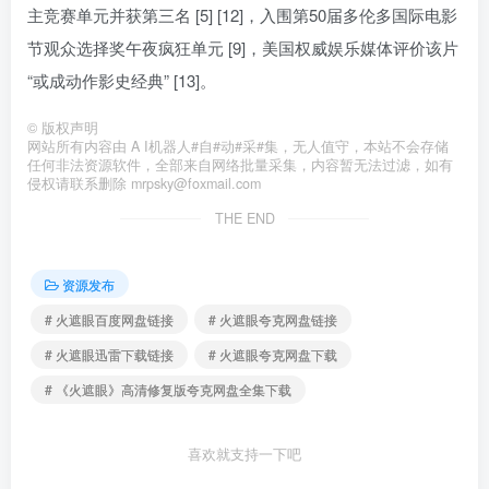
主竞赛单元并获第三名 [5] [12]，入围第50届多伦多国际电影
节观众选择奖午夜疯狂单元 [9]，美国权威娱乐媒体评价该片
“或成动作影史经典” [13]。
©
版权声明
网站所有内容由 A I机器人#自#动#采#集，无人值守，本站不会存储
任何非法资源软件，全部来自网络批量采集，内容暂无法过滤，如有
侵权请联系删除 mrpsky@foxmail.com
THE END
资源发布
# 火遮眼百度网盘链接
# 火遮眼夸克网盘链接
# 火遮眼迅雷下载链接
# 火遮眼夸克网盘下载
# 《火遮眼》高清修复版夸克网盘全集下载
喜欢就支持一下吧