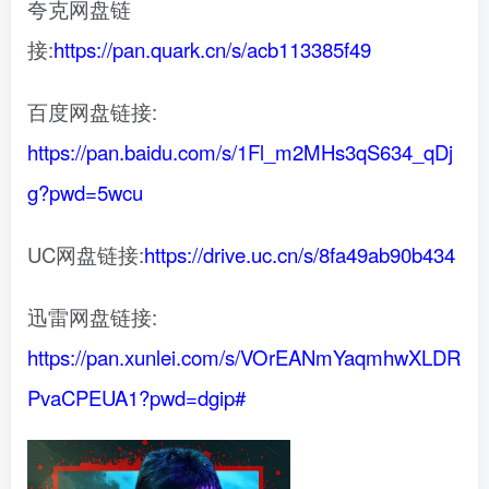
夸克网盘链
接:
https://pan.quark.cn/s/acb113385f49
百度网盘链接:
https://pan.baidu.com/s/1Fl_m2MHs3qS634_qDj
g?pwd=5wcu
UC网盘链接:
https://drive.uc.cn/s/8fa49ab90b434
迅雷网盘链接:
https://pan.xunlei.com/s/VOrEANmYaqmhwXLDR
PvaCPEUA1?pwd=dgip#