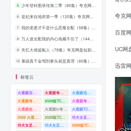
失忆大佬超黏人（78集）夸克网盘短剧下载
9
少年登科图录传第二季（80集）夸克网盘短剧下载
5
暴躁真千金驾到拳头就是真理（60集）夸克网盘短剧下载
10
夸克网
皇妃来自地府第一季（120集）夸克网盘短剧下载
6
我的老婆才不是什么恶毒女配（58集）夸克网盘短剧下载
7
百度网
万人迷女配我的内心戏藏不住了（144集）夸克网盘短剧下载
8
UC网
失忆大佬超黏人（78集）夸克网盘短剧下载
9
暴躁真千金驾到拳头就是真理（60集）夸克网盘短剧下载
10
迅雷网
标签云
火遮眼百度网盘链接
火遮眼夸克网盘链接
火遮眼迅雷下载链接
(38546)
(38360)
(38360)
火遮眼夸克网盘下载
2026版TC抢先看火遮眼网盘资源
火遮眼夸克资源下载
(38358)
(36614)
(36513)
火遮眼抢先版分享
火遮眼tc夸克网盘
火遮眼TC版分享
(26868)
(26782)
(26782)
2026 火遮眼夸克网盘高清全集夸克网盘
2026版TC抢先看火遮眼迅雷下载
功夫女足夸克网盘下载
(9915)
(9876)
(8683)
功夫女足迅雷下载链接
功夫女足百度网盘链接
2026版TC抢先看火遮眼资源下载
(8683)
(8683)
(7