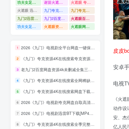
功夫女足修复版高清 4K 功夫女足夸克网盘哪里搜
谢苗火遮眼 百度网盘 资源夸克网盘
火遮眼 夸克网盘
(3762)
(6590)
(3792)
火遮眼 迅雷下载
九门夸克网盘
九门夸克网盘下载
(3761)
(3665)
(3665)
九门2迅雷下载链接
九门2百度网盘链接
火遮眼百度网盘资源下载
(3665)
(3665)
(2644)
功夫女足夸克网盘
火遮眼资源下载
火遮眼网盘分享
(1460)
(1397)
(1396)
2026《九门》电视剧全平台网盘一键保存观看
1
皮皮b
《九门》夸克资源4K在线搜索夸克资源减永久链接
2
安卓
老九门2百度网盘资源4k未删减全集三网盘高清免费分享
3
《九门》夸克资源4K在线搜索全网稀缺百度夸克双网盘
4
电视T
《九门》夸克资源4K在线搜索网盘下载免费自取无删减
5
《火遮
2026《九门》电视剧夸克网盘自取高清全集免费下载
6
动作设
2026《九门》电视剧迅雷BT下载[MP4／2G-5G]蓝光高清
7
安、杰
《九门》夸克资源4K在线搜索全季完整版百度网盘免费下载无删减
8
亿人民币