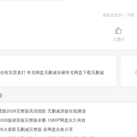
喜欢就支持一下吧
点赞
0
全程实景真打 夸克网盘无删减珍藏夸克网盘下载无删减
《
荐
遮眼2026完整版高清观影 无删减原版在线播放
026版谢苗版完整版未删 1080P网盘永久有效
026火遮眼无删减完整版 多网盘合集分享