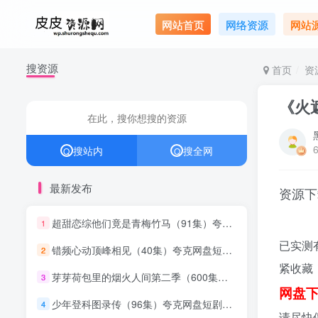
网站首页
网络资源
网站
搜资源
最新发布
首页
资
《火
超甜恋综他们竟是青梅竹马（91集）夸克网盘短剧下载
1
错频心动顶峰相见（40集）夸克网盘短剧下载
2
搜站内
搜全网
Q
Q
芽芽荷包里的烟火人间第二季（600集全）夸克网盘短剧下载
3
少年登科图录传（96集）夸克网盘短剧下载
4
最新发布
资源
少年登科图录传第二季（80集）夸克网盘短剧下载
5
超甜恋综他们竟是青梅竹马（91集）夸克网盘短剧下载
1
皇妃来自地府第一季（120集）夸克网盘短剧下载
6
已实测
错频心动顶峰相见（40集）夸克网盘短剧下载
2
紧收藏
我的老婆才不是什么恶毒女配（58集）夸克网盘短剧下载
7
芽芽荷包里的烟火人间第二季（600集全）夸克网盘短剧下载
3
网盘下
万人迷女配我的内心戏藏不住了（144集）夸克网盘短剧下载
8
少年登科图录传（96集）夸克网盘短剧下载
4
请尽快