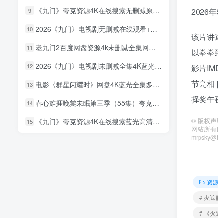
《九门》夸克资源4K在线搜索无删减原声1080P高清在线收看
2026
9
2026《九门》电视剧无删减在线观看+网盘双资源
10
该片讲
老九门2百度网盘资源4k未删减全集网盘资源免费自取
11
以拳拳
2026《九门》电视剧未删减全集4K蓝光高清速存
12
影片IM
节亮相 
电影《群星闪耀时》网盘4K蓝光全集多网盘免费分享
13
择奖午夜
春心难捱晚棠未眠第三季（55集）夸克网盘短剧下载
14
©
版权声
《九门》夸克资源4K在线搜索蓝光高清网盘永久有效
15
网站所有
mrpsky@f
资
# 火
# 《