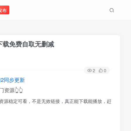
发布
下载免费自取无删减
2
0
门2同步更新
资源👆👆
减资源稳定可看，不是无效链接，真正能下载能播放，赶