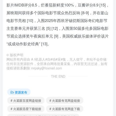
影片IMDB评分8.5，烂番茄新鲜度100%，豆瓣评分8.9 [15]，
展映期间获得多个国际电影节观众热烈反响 [8-9]，并在釜山
电影节亮相 [10]，入围2025年西班牙锡切斯国际奇幻电影节
主竞赛单元并获第三名 [5] [12]，入围第50届多伦多国际电影
节观众选择奖午夜疯狂单元 [9]，美国权威娱乐媒体评价该片
“或成动作影史经典” [13]。
©
版权声明
网站所有内容由 A I机器人#自#动#采#集，无人值守，本站不会存储
任何非法资源软件，全部来自网络批量采集，内容暂无法过滤，如有
侵权请联系删除 mrpsky@foxmail.com
THE END
资源发布
# 火遮眼百度网盘链接
# 火遮眼夸克网盘链接
# 火遮眼迅雷下载链接
# 火遮眼夸克网盘下载