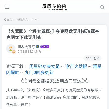
首页
资源发布
正文
《火遮眼》全程实景真打 夸克网盘无删减珍藏夸
克网盘下载无删减
黑衣大哥哥
6月4日 14:24发布
1
0
资源下载：
周星驰功夫女足
～
谢苗火遮眼
～
群星
闪耀时
～
九门2同步更新
👆👆网盘全能搜索,近期热门资源👆👆
找了半年的《火遮眼》全程实景真打 夸克网盘无删减珍藏未
删减版，终于整理好了！高清无码+完整剧情，网盘资源免
费分享，速存！