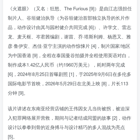
《火遮眼》（又名：狂怒、The Furious [9]）是由江志强担任
制片人、谷垣健治执导（为谷垣健治首部独立执导的长片作
品，动作设计由其与园村健介共同完成 [6]）、许学文、雷志
龙、麦天枢、岑君茜编剧，谢苗、乔·塔斯利姆、杨恩又、雅
彦·鲁伊安、杰佳·亚宁主演的动作惊悚片 [4]，制片国家/地区
为中国香港 [9]，全程在泰国曼谷拍摄并全程使用英语对白，
制作成本1.42亿人民币（约1960万美元），耗时两年完成
[6]，2024年8月25日首曝剧照 [1]，于2025年9月6日在多伦多
国际电影节首映，2026年5月29日在北美上映 [8]，片长113
分钟 [9]。
该片讲述在东南亚经营店铺的王伟因女儿当街被拐，被迫深
入犯罪网络展开营救，期间与记者结成同盟的故事 [2]，动作
设计以拳拳到骨的近身搏斗与设计精巧的多人混战为亮点
[5]。