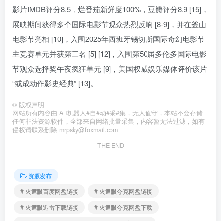
影片IMDB评分8.5，烂番茄新鲜度100%，豆瓣评分8.9 [15]，
展映期间获得多个国际电影节观众热烈反响 [8-9]，并在釜山
电影节亮相 [10]，入围2025年西班牙锡切斯国际奇幻电影节
主竞赛单元并获第三名 [5] [12]，入围第50届多伦多国际电影
节观众选择奖午夜疯狂单元 [9]，美国权威娱乐媒体评价该片
“或成动作影史经典” [13]。
©
版权声明
网站所有内容由 A I机器人#自#动#采#集，无人值守，本站不会存储
任何非法资源软件，全部来自网络批量采集，内容暂无法过滤，如有
侵权请联系删除 mrpsky@foxmail.com
THE END
资源发布
# 火遮眼百度网盘链接
# 火遮眼夸克网盘链接
# 火遮眼迅雷下载链接
# 火遮眼夸克网盘下载