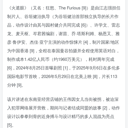
《火遮眼》（又名：狂怒、The Furious [9]）是由江志强担任
制片人、谷垣健治执导（为谷垣健治首部独立执导的长片作
品，动作设计由其与园村健介共同完成 [6]）、许学文、雷志
龙、麦天枢、岑君茜编剧，谢苗、乔·塔斯利姆、杨恩又、雅
彦·鲁伊安、杰佳·亚宁主演的动作惊悚片 [4]，制片国家/地区
为中国香港 [9]，全程在泰国曼谷拍摄并全程使用英语对白，
制作成本1.42亿人民币（约1960万美元），耗时两年完成
[6]，2024年8月25日首曝剧照 [1]，于2025年9月6日在多伦多
国际电影节首映，2026年5月29日在北美上映 [8]，片长113
分钟 [9]。
该片讲述在东南亚经营店铺的王伟因女儿当街被拐，被迫深
入犯罪网络展开营救，期间与记者结成同盟的故事 [2]，动作
设计以拳拳到骨的近身搏斗与设计精巧的多人混战为亮点
[5]。