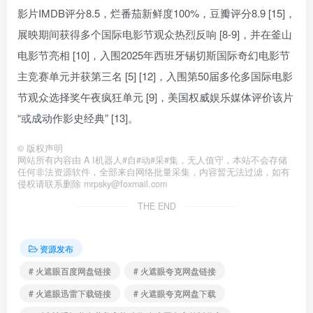
影片IMDB评分8.5，烂番茄新鲜度100%，豆瓣评分8.9 [15]，
展映期间获得多个国际电影节观众热烈反响 [8-9]，并在釜山
电影节亮相 [10]，入围2025年西班牙锡切斯国际奇幻电影节
主竞赛单元并获第三名 [5] [12]，入围第50届多伦多国际电影
节观众选择奖午夜疯狂单元 [9]，美国权威娱乐媒体评价该片
“或成动作影史经典” [13]。
©
版权声明
网站所有内容由 A I机器人#自#动#采#集，无人值守，本站不会存储
任何非法资源软件，全部来自网络批量采集，内容暂无法过滤，如有
侵权请联系删除 mrpsky@foxmail.com
THE END
资源发布
# 火遮眼百度网盘链接
# 火遮眼夸克网盘链接
# 火遮眼迅雷下载链接
# 火遮眼夸克网盘下载