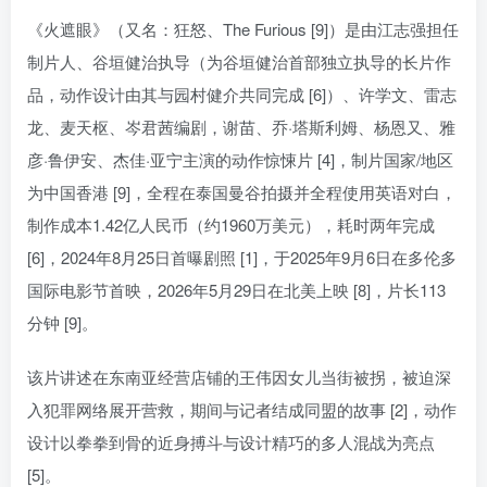
《火遮眼》（又名：狂怒、The Furious [9]）是由江志强担任
制片人、谷垣健治执导（为谷垣健治首部独立执导的长片作
品，动作设计由其与园村健介共同完成 [6]）、许学文、雷志
龙、麦天枢、岑君茜编剧，谢苗、乔·塔斯利姆、杨恩又、雅
彦·鲁伊安、杰佳·亚宁主演的动作惊悚片 [4]，制片国家/地区
为中国香港 [9]，全程在泰国曼谷拍摄并全程使用英语对白，
制作成本1.42亿人民币（约1960万美元），耗时两年完成
[6]，2024年8月25日首曝剧照 [1]，于2025年9月6日在多伦多
国际电影节首映，2026年5月29日在北美上映 [8]，片长113
分钟 [9]。
该片讲述在东南亚经营店铺的王伟因女儿当街被拐，被迫深
入犯罪网络展开营救，期间与记者结成同盟的故事 [2]，动作
设计以拳拳到骨的近身搏斗与设计精巧的多人混战为亮点
[5]。