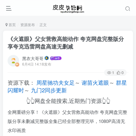
首页
资源发布
正文
《火遮眼》父女营救高能动作 夸克网盘完整版分
享夸克迅雷网盘高速无删减
黑衣大哥哥
6月4日 14:18发布
1
0
资源下载：
周星驰功夫女足
～
谢苗火遮眼
～
群星
闪耀时
～
九门2同步更新
👆👆网盘全能搜索,近期热门资源👆👆
全网重磅分享！《火遮眼》父女营救高能动作 夸克网盘完整
版分享未删减完整版全集已经全部整理完毕，1080P高清无
水印画质