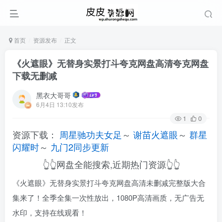
首页
资源发布
正文
《火遮眼》无替身实景打斗夸克网盘高清夸克网盘
下载无删减
黑衣大哥哥
6月4日 13:10发布
1
0
资源下载：
周星驰功夫女足
～
谢苗火遮眼
～
群星
闪耀时
～
九门2同步更新
👆👆网盘全能搜索,近期热门资源👆👆
《火遮眼》无替身实景打斗夸克网盘高清未删减完整版大合
集来了！全季全集一次性放出，1080P高清画质，无广告无
水印，支持在线观看！