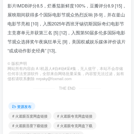
影片IMDB评分8.5，烂番茄新鲜度100%，豆瓣评分8.9 [15]，
展映期间获得多个国际电影节观众热烈反响 [8-9]，并在釜山
电影节亮相 [10]，入围2025年西班牙锡切斯国际奇幻电影节
主竞赛单元并获第三名 [5] [12]，入围第50届多伦多国际电影
节观众选择奖午夜疯狂单元 [9]，美国权威娱乐媒体评价该片
“或成动作影史经典” [13]。
©
版权声明
网站所有内容由 A I机器人#自#动#采#集，无人值守，本站不会存储
任何非法资源软件，全部来自网络批量采集，内容暂无法过滤，如有
侵权请联系删除 mrpsky@foxmail.com
THE END
资源发布
# 火遮眼百度网盘链接
# 火遮眼夸克网盘链接
# 火遮眼迅雷下载链接
# 火遮眼夸克网盘下载