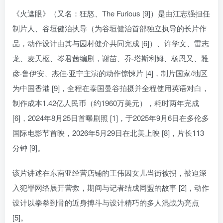
《火遮眼》（又名：狂怒、The Furious [9]）是由江志强担任
制片人、谷垣健治执导（为谷垣健治首部独立执导的长片作
品，动作设计由其与园村健介共同完成 [6]）、许学文、雷志
龙、麦天枢、岑君茜编剧，谢苗、乔·塔斯利姆、杨恩又、雅
彦·鲁伊安、杰佳·亚宁主演的动作惊悚片 [4]，制片国家/地区
为中国香港 [9]，全程在泰国曼谷拍摄并全程使用英语对白，
制作成本1.42亿人民币（约1960万美元），耗时两年完成
[6]，2024年8月25日首曝剧照 [1]，于2025年9月6日在多伦多
国际电影节首映，2026年5月29日在北美上映 [8]，片长113
分钟 [9]。
该片讲述在东南亚经营店铺的王伟因女儿当街被拐，被迫深
入犯罪网络展开营救，期间与记者结成同盟的故事 [2]，动作
设计以拳拳到骨的近身搏斗与设计精巧的多人混战为亮点
[5]。