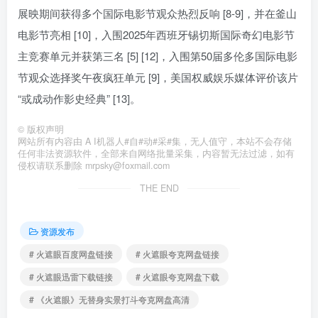
展映期间获得多个国际电影节观众热烈反响 [8-9]，并在釜山
电影节亮相 [10]，入围2025年西班牙锡切斯国际奇幻电影节
主竞赛单元并获第三名 [5] [12]，入围第50届多伦多国际电影
节观众选择奖午夜疯狂单元 [9]，美国权威娱乐媒体评价该片
“或成动作影史经典” [13]。
©
版权声明
网站所有内容由 A I机器人#自#动#采#集，无人值守，本站不会存储
任何非法资源软件，全部来自网络批量采集，内容暂无法过滤，如有
侵权请联系删除 mrpsky@foxmail.com
THE END
资源发布
# 火遮眼百度网盘链接
# 火遮眼夸克网盘链接
# 火遮眼迅雷下载链接
# 火遮眼夸克网盘下载
# 《火遮眼》无替身实景打斗夸克网盘高清