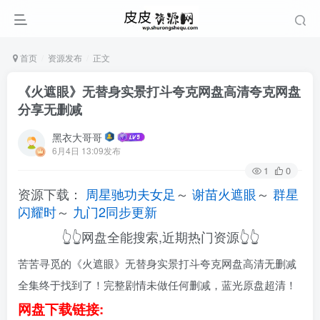
首页
资源发布
正文
《火遮眼》无替身实景打斗夸克网盘高清夸克网盘
分享无删减
黑衣大哥哥
6月4日 13:09发布
1
0
资源下载：
周星驰功夫女足
～
谢苗火遮眼
～
群星
闪耀时
～
九门2同步更新
👆👆网盘全能搜索,近期热门资源👆👆
苦苦寻觅的《火遮眼》无替身实景打斗夸克网盘高清无删减
全集终于找到了！完整剧情未做任何删减，蓝光原盘超清！
网盘下载链接: