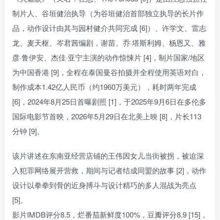
制片人、谷垣健治执导（为谷垣健治首部独立执导的长片作
品，动作设计由其与园村健介共同完成 [6]）、许学文、雷志
龙、麦天枢、岑君茜编剧，谢苗、乔·塔斯利姆、杨恩又、雅
彦·鲁伊安、杰佳·亚宁主演的动作惊悚片 [4]，制片国家/地区
为中国香港 [9]，全程在泰国曼谷拍摄并全程使用英语对白，
制作成本1.42亿人民币（约1960万美元），耗时两年完成
[6]，2024年8月25日首曝剧照 [1]，于2025年9月6日在多伦多
国际电影节首映，2026年5月29日在北美上映 [8]，片长113
分钟 [9]。
该片讲述在东南亚经营店铺的王伟因女儿当街被拐，被迫深
入犯罪网络展开营救，期间与记者结成同盟的故事 [2]，动作
设计以拳拳到骨的近身搏斗与设计精巧的多人混战为亮点
[5]。
影片IMDB评分8.5，烂番茄新鲜度100%，豆瓣评分8.9 [15]，