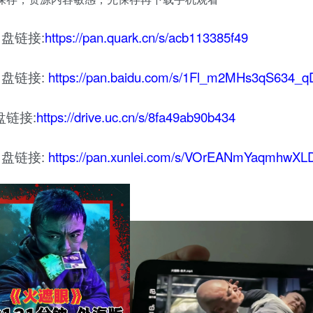
盘链接:
https://pan.quark.cn/s/acb113385f49
盘链接:
https://pan.baidu.com/s/1Fl_m2MHs3qS634_
盘链接:
https://drive.uc.cn/s/8fa49ab90b434
盘链接:
https://pan.xunlei.com/s/VOrEANmYaqmhw
351)