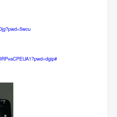
qDjg?pwd=5wcu
XLDRPvaCPEUA1?pwd=dgip#