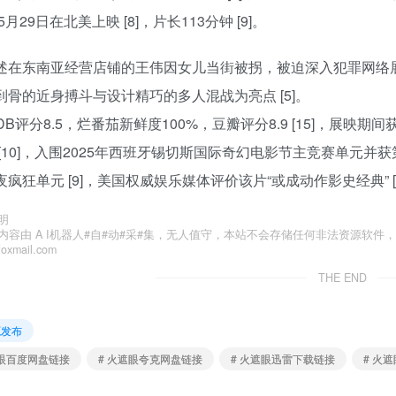
年5月29日在北美上映 [8]，片长113分钟 [9]。
述在东南亚经营店铺的王伟因女儿当街被拐，被迫深入犯罪网络展
到骨的近身搏斗与设计精巧的多人混战为亮点 [5]。
DB评分8.5，烂番茄新鲜度100%，豆瓣评分8.9 [15]，展映
[10]，入围2025年西班牙锡切斯国际奇幻电影节主竞赛单元并获第三
疯狂单元 [9]，美国权威娱乐媒体评价该片“或成动作影史经典” [1
明
内容由 A I机器人#自#动#采#集，无人值守，本站不会存储任何非法资源软
oxmail.com
THE END
源发布
遮眼百度网盘链接
# 火遮眼夸克网盘链接
# 火遮眼迅雷下载链接
# 火