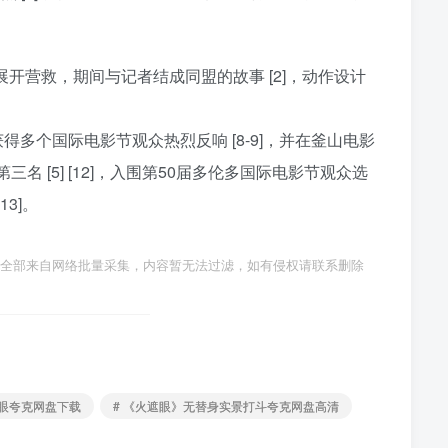
开营救，期间与记者结成同盟的故事 [2]，动作设计
期间获得多个国际电影节观众热烈反响 [8-9]，并在釜山电影
名 [5] [12]，入围第50届多伦多国际电影节观众选
3]。
件，全部来自网络批量采集，内容暂无法过滤，如有侵权请联系删除
遮眼夸克网盘下载
# 《火遮眼》无替身实景打斗夸克网盘高清