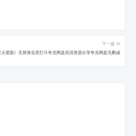
下一篇
《火遮眼》无替身实景打斗夸克网盘高清资源分享夸克网盘无删减