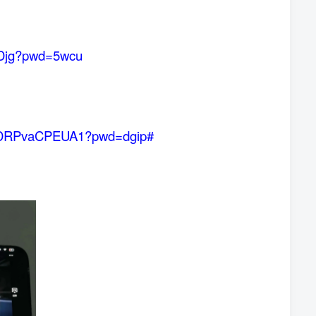
qDjg?pwd=5wcu
XLDRPvaCPEUA1?pwd=dgip#