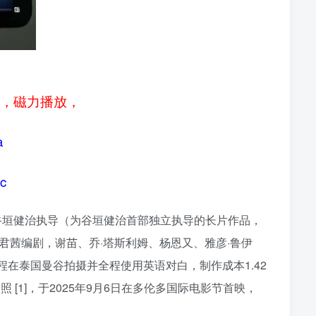
源，磁力播放，
a
3c
片人、谷垣健治执导（为谷垣健治首部独立执导的长片作品，
岑君茜编剧，谢苗、乔·塔斯利姆、杨恩又、雅彦·鲁伊
，全程在泰国曼谷拍摄并全程使用英语对白，制作成本1.42
剧照 [1]，于2025年9月6日在多伦多国际电影节首映，