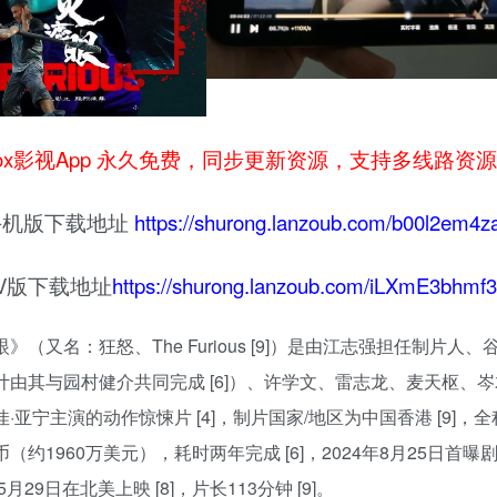
ox影视App 永久免费，同步更新资源，支持多线路资
手机版下载地址
https://shurong.lanzoub.com/b00l2em4z
V版下载地址
https://shurong.lanzoub.com/iLXmE3bhmf
眼》（又名：狂怒、The Furious [9]）是由江志强担任制
计由其与园村健介共同完成 [6]）、许学文、雷志龙、麦天枢、
佳·亚宁主演的动作惊悚片 [4]，制片国家/地区为中国香港 [9]
（约1960万美元），耗时两年完成 [6]，2024年8月25日首曝
年5月29日在北美上映 [8]，片长113分钟 [9]。