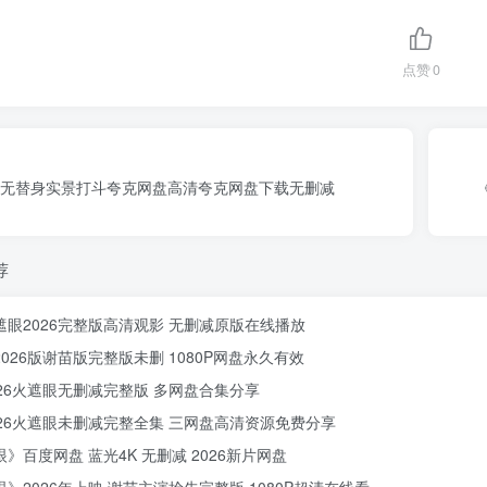
点赞
0
无替身实景打斗夸克网盘高清夸克网盘下载无删减
荐
遮眼2026完整版高清观影 无删减原版在线播放
026版谢苗版完整版未删 1080P网盘永久有效
026火遮眼无删减完整版 多网盘合集分享
026火遮眼未删减完整全集 三网盘高清资源免费分享
》百度网盘 蓝光4K 无删减 2026新片网盘