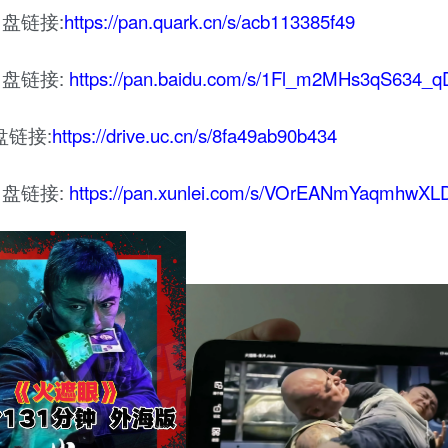
盘链接:
https://pan.quark.cn/s/acb113385f49
盘链接:
https://pan.baidu.com/s/1Fl_m2MHs3qS634_
盘链接:
https://drive.uc.cn/s/8fa49ab90b434
盘链接:
https://pan.xunlei.com/s/VOrEANmYaqmhw
351)