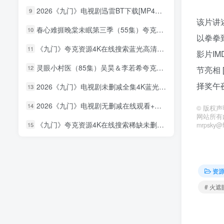
2026《九门》电视剧迅雷BT下载[MP4／2G-5G]蓝光高清
9
该片讲
春心难捱晚棠未眠第三季（55集）夸克网盘短剧下载
10
以拳拳
《九门》夸克资源4K在线搜索蓝光高清网盘永久有效
11
影片IM
灵眼小村医（85集）吴昊＆李若希夸克网盘短剧下载
12
节亮相 
择奖午夜
2026《九门》电视剧未删减全集4K蓝光高清速存
13
2026《九门》电视剧无删减在线观看+网盘双资源
14
©
版权声
网站所有
《九门》夸克资源4K在线搜索稀缺未删减三网盘同步更新
mrpsky@f
15
资
# 火