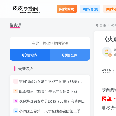
网站首页
网络资源
网站
搜资源
最新发布
首页
资
《火
穿越我成为女妖后竟成了团宠（66集）夸克网盘短剧下载
1
砚牵知意（35集）夸克网盘短剧下载
2
搜站内
搜全网
Q
Q
魂穿游戏男友竟是Boss（80集）夸克网盘短剧下载
3
小师妹五界第一天才见她都破防第二季（149集）夸克网盘短剧下载
4
最新发布
资源
捡来的小白蛇化形了第二季（45集）夸克网盘短剧下载
5
穿越我成为女妖后竟成了团宠（66集）夸克网盘短剧下载
1
烧烤摊买条蛇竟成了我的妖妻（95集）夸克网盘短剧下载
6
亲自测
砚牵知意（35集）夸克网盘短剧下载
2
微臣不敢几位大人请自重（72集）夸克网盘短剧下载
网盘下
7
魂穿游戏男友竟是Boss（80集）夸克网盘短剧下载
3
请尽快
烬染雪棠时顾总今天也在求入赘（72集）夸克网盘短剧下载
8
小师妹五界第一天才见她都破防第二季（149集）夸克网盘短剧下载
4