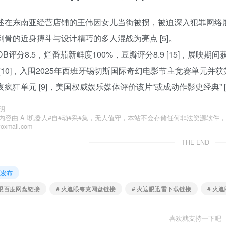
述在东南亚经营店铺的王伟因女儿当街被拐，被迫深入犯罪网络展
到骨的近身搏斗与设计精巧的多人混战为亮点 [5]。
DB评分8.5，烂番茄新鲜度100%，豆瓣评分8.9 [15]，展映
[10]，入围2025年西班牙锡切斯国际奇幻电影节主竞赛单元并获第三
疯狂单元 [9]，美国权威娱乐媒体评价该片“或成动作影史经典” [1
明
内容由 A I机器人#自#动#采#集，无人值守，本站不会存储任何非法资源软
oxmail.com
THE END
源发布
遮眼百度网盘链接
# 火遮眼夸克网盘链接
# 火遮眼迅雷下载链接
# 火
喜欢就支持一下吧