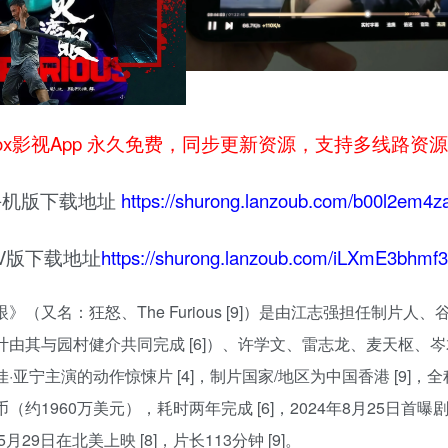
ox影视App 永久免费，同步更新资源，支持多线路资
手机版下载地址
https://shurong.lanzoub.com/b00l2em4z
V版下载地址
https://shurong.lanzoub.com/iLXmE3bhmf
眼》（又名：狂怒、The Furious [9]）是由江志强担任制
计由其与园村健介共同完成 [6]）、许学文、雷志龙、麦天枢、
佳·亚宁主演的动作惊悚片 [4]，制片国家/地区为中国香港 [9]
（约1960万美元），耗时两年完成 [6]，2024年8月25日首曝
年5月29日在北美上映 [8]，片长113分钟 [9]。