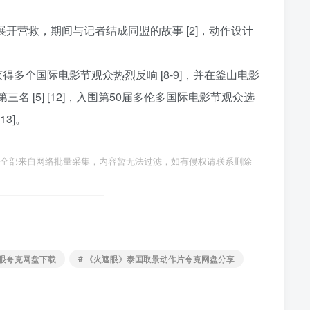
开营救，期间与记者结成同盟的故事 [2]，动作设计
期间获得多个国际电影节观众热烈反响 [8-9]，并在釜山电影
名 [5] [12]，入围第50届多伦多国际电影节观众选
3]。
件，全部来自网络批量采集，内容暂无法过滤，如有侵权请联系删除
遮眼夸克网盘下载
# 《火遮眼》泰国取景动作片夸克网盘分享