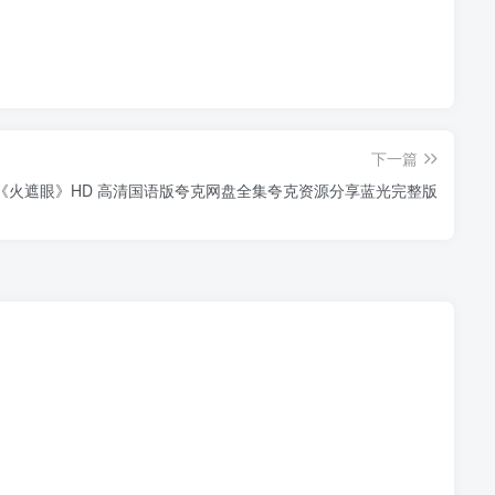
下一篇
《火遮眼》HD 高清国语版夸克网盘全集夸克资源分享蓝光完整版