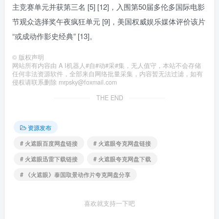
主竞赛单元并获第三名 [5] [12]，入围第50届多伦多国际电影
节观众选择奖午夜疯狂单元 [9]，美国权威娱乐媒体评价该片
“或成动作影史经典” [13]。
©
版权声明
网站所有内容由 A I机器人#自#动#采#集，无人值守，本站不会存储
任何非法资源软件，全部来自网络批量采集，内容暂无法过滤，如有
侵权请联系删除 mrpsky@foxmail.com
THE END
资源发布
# 火遮眼百度网盘链接
# 火遮眼夸克网盘链接
# 火遮眼迅雷下载链接
# 火遮眼夸克网盘下载
# 《火遮眼》泰国取景动作片夸克网盘分享
喜欢就支持一下吧