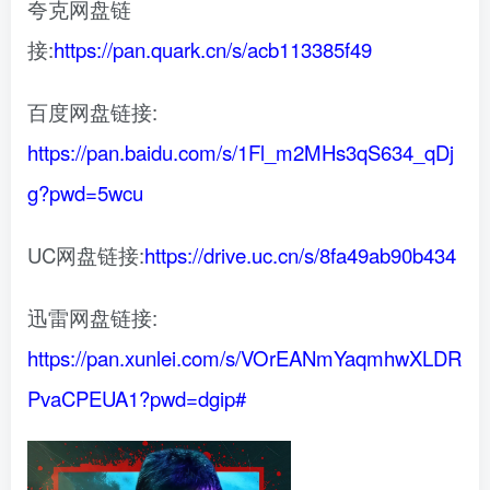
夸克网盘链
接:
https://pan.quark.cn/s/acb113385f49
百度网盘链接:
https://pan.baidu.com/s/1Fl_m2MHs3qS634_qDj
g?pwd=5wcu
UC网盘链接:
https://drive.uc.cn/s/8fa49ab90b434
迅雷网盘链接:
https://pan.xunlei.com/s/VOrEANmYaqmhwXLDR
PvaCPEUA1?pwd=dgip#