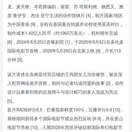
龙、麦天枢、岑君茜编剧，谢苗、乔·塔斯利姆、杨恩又、雅
彦·鲁伊安、杰佳·亚宁主演的动作惊悚片 [4]，制片国家/地区
为中国香港 [9]，全程在泰国曼谷拍摄并全程使用英语对白，
制作成本1.42亿人民币（约1960万美元），耗时两年完成
[6]，2024年8月25日首曝剧照 [1]，于2025年9月6日在多伦多
国际电影节首映，2026年5月29日在北美上映 [8]，片长113
分钟 [9]。
该片讲述在东南亚经营店铺的王伟因女儿当街被拐，被迫深
入犯罪网络展开营救，期间与记者结成同盟的故事 [2]，动作
设计以拳拳到骨的近身搏斗与设计精巧的多人混战为亮点
[5]。
影片IMDB评分8.5，烂番茄新鲜度100%，豆瓣评分8.9 [15]，
展映期间获得多个国际电影节观众热烈反响 [8-9]，并在釜山
电影节亮相 [10]，入围2025年西班牙锡切斯国际奇幻电影节