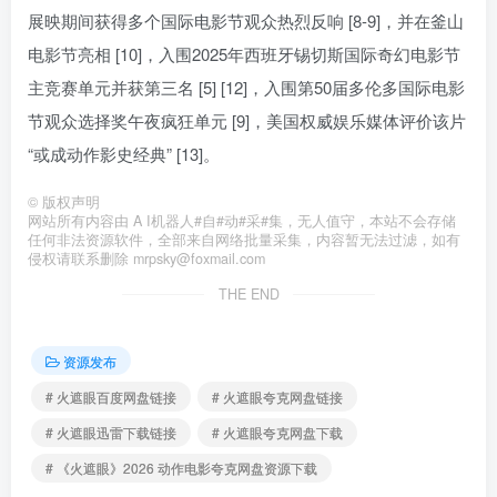
展映期间获得多个国际电影节观众热烈反响 [8-9]，并在釜山
电影节亮相 [10]，入围2025年西班牙锡切斯国际奇幻电影节
主竞赛单元并获第三名 [5] [12]，入围第50届多伦多国际电影
节观众选择奖午夜疯狂单元 [9]，美国权威娱乐媒体评价该片
“或成动作影史经典” [13]。
©
版权声明
网站所有内容由 A I机器人#自#动#采#集，无人值守，本站不会存储
任何非法资源软件，全部来自网络批量采集，内容暂无法过滤，如有
侵权请联系删除 mrpsky@foxmail.com
THE END
资源发布
# 火遮眼百度网盘链接
# 火遮眼夸克网盘链接
# 火遮眼迅雷下载链接
# 火遮眼夸克网盘下载
# 《火遮眼》2026 动作电影夸克网盘资源下载