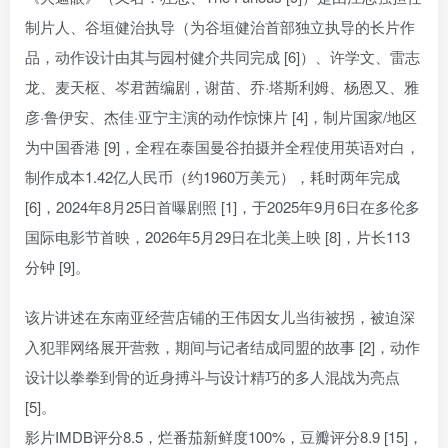
制片人、谷垣健治执导（为谷垣健治首部独立执导的长片作
品，动作设计由其与园村健介共同完成 [6]）、许学文、雷志
龙、麦天枢、岑君茜编剧，谢苗、乔·塔斯利姆、杨恩又、雅
彦·鲁伊安、杰佳·亚宁主演的动作惊悚片 [4]，制片国家/地区
为中国香港 [9]，全程在泰国曼谷拍摄并全程使用英语对白，
制作成本1.42亿人民币（约1960万美元），耗时两年完成
[6]，2024年8月25日首曝剧照 [1]，于2025年9月6日在多伦多
国际电影节首映，2026年5月29日在北美上映 [8]，片长113
分钟 [9]。
该片讲述在东南亚经营店铺的王伟因女儿当街被拐，被迫深
入犯罪网络展开营救，期间与记者结成同盟的故事 [2]，动作
设计以拳拳到骨的近身搏斗与设计精巧的多人混战为亮点
[5]。
影片IMDB评分8.5，烂番茄新鲜度100%，豆瓣评分8.9 [15]，