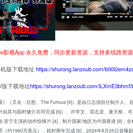
ox影视App 永久免费，同步更新资源，支持多线路资
手机版下载地址
https://shurong.lanzoub.com/b00l2em4z
V版下载地址
https://shurong.lanzoub.com/iLXmE3bhmf
眼》（又名：狂怒、The Furious [9]）是由江志强担任制
计由其与园村健介共同完成 [6]）、许学文、雷志龙、麦天枢、
佳·亚宁主演的动作惊悚片 [4]，制片国家/地区为中国香港 [9]
（约1960万美元），耗时两年完成 [6]，2024年8月25日首曝