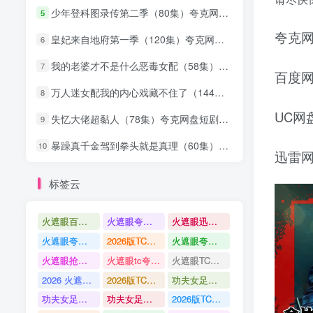
失忆大佬超黏人（78集）夸克网盘短剧下载
9
少年登科图录传第二季（80集）夸克网盘短剧下载
5
暴躁真千金驾到拳头就是真理（60集）夸克网盘短剧下载
10
夸克网
皇妃来自地府第一季（120集）夸克网盘短剧下载
6
我的老婆才不是什么恶毒女配（58集）夸克网盘短剧下载
7
百度网
万人迷女配我的内心戏藏不住了（144集）夸克网盘短剧下载
8
UC网
失忆大佬超黏人（78集）夸克网盘短剧下载
9
暴躁真千金驾到拳头就是真理（60集）夸克网盘短剧下载
10
迅雷网
标签云
火遮眼百度网盘链接
火遮眼夸克网盘链接
火遮眼迅雷下载链接
(38546)
(38360)
(38360)
火遮眼夸克网盘下载
2026版TC抢先看火遮眼网盘资源
火遮眼夸克资源下载
(38358)
(36614)
(36513)
火遮眼抢先版分享
火遮眼tc夸克网盘
火遮眼TC版分享
(26868)
(26782)
(26782)
2026 火遮眼夸克网盘高清全集夸克网盘
2026版TC抢先看火遮眼迅雷下载
功夫女足夸克网盘下载
(9915)
(9876)
(8683)
功夫女足迅雷下载链接
功夫女足百度网盘链接
2026版TC抢先看火遮眼资源下载
(8683)
(8683)
(7