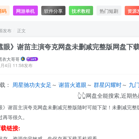
源码
网游单机
软件分享
技术教程
热门短剧
资源
源发布
正文
遮眼》谢苗主演夸克网盘未删减完整版网盘下
黑衣大哥哥
6月4日 11:58发布
下载：
周星驰功夫女足
～
谢苗火遮眼
～
群星闪耀时
～
九
👆👆网盘全能搜索,近期热门
眼》谢苗主演夸克网盘未删减完整版随时可能下架！未删减完整版
过再等很久。
载链接:
保存，资源内容敏感，先保存再下载手机观看