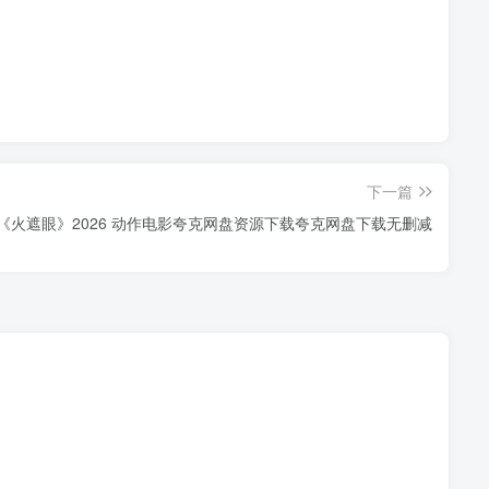
下一篇
《火遮眼》2026 动作电影夸克网盘资源下载夸克网盘下载无删减