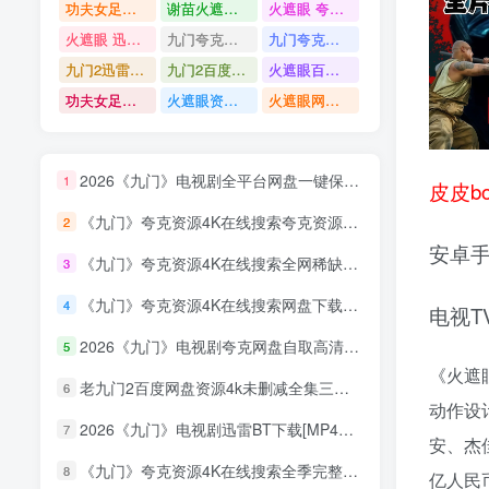
功夫女足修复版高清 4K 功夫女足夸克网盘哪里搜
谢苗火遮眼 百度网盘 资源夸克网盘
火遮眼 夸克网盘
(3762)
(6590)
(3792)
火遮眼 迅雷下载
九门夸克网盘
九门夸克网盘下载
(3761)
(3665)
(3665)
九门2迅雷下载链接
九门2百度网盘链接
火遮眼百度网盘资源下载
(3665)
(3665)
(2644)
功夫女足夸克网盘
火遮眼资源下载
火遮眼网盘分享
(1460)
(1397)
(1396)
2026《九门》电视剧全平台网盘一键保存观看
1
皮皮b
《九门》夸克资源4K在线搜索夸克资源减永久链接
2
安卓
《九门》夸克资源4K在线搜索全网稀缺百度夸克双网盘
3
《九门》夸克资源4K在线搜索网盘下载免费自取无删减
4
电视T
2026《九门》电视剧夸克网盘自取高清全集免费下载
5
《火遮
老九门2百度网盘资源4k未删减全集三网盘高清免费分享
6
动作设
2026《九门》电视剧迅雷BT下载[MP4／2G-5G]蓝光高清
7
安、杰
《九门》夸克资源4K在线搜索全季完整版百度网盘免费下载无删减
8
亿人民币