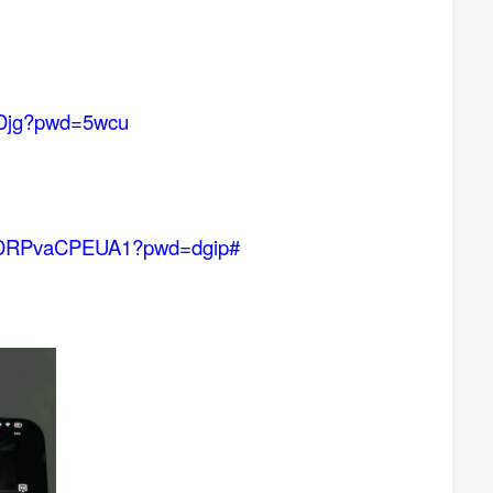
qDjg?pwd=5wcu
XLDRPvaCPEUA1?pwd=dgip#