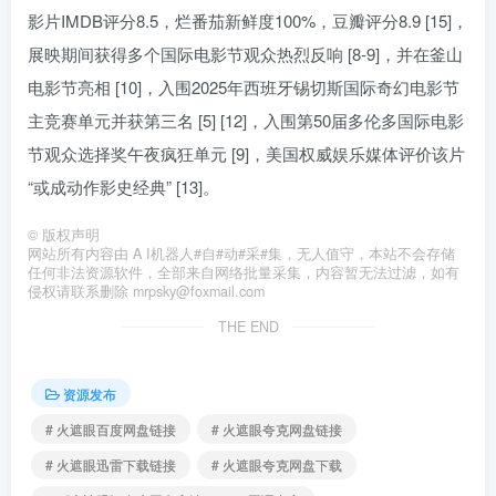
影片IMDB评分8.5，烂番茄新鲜度100%，豆瓣评分8.9 [15]，
展映期间获得多个国际电影节观众热烈反响 [8-9]，并在釜山
电影节亮相 [10]，入围2025年西班牙锡切斯国际奇幻电影节
主竞赛单元并获第三名 [5] [12]，入围第50届多伦多国际电影
节观众选择奖午夜疯狂单元 [9]，美国权威娱乐媒体评价该片
“或成动作影史经典” [13]。
©
版权声明
网站所有内容由 A I机器人#自#动#采#集，无人值守，本站不会存储
任何非法资源软件，全部来自网络批量采集，内容暂无法过滤，如有
侵权请联系删除 mrpsky@foxmail.com
THE END
资源发布
# 火遮眼百度网盘链接
# 火遮眼夸克网盘链接
# 火遮眼迅雷下载链接
# 火遮眼夸克网盘下载