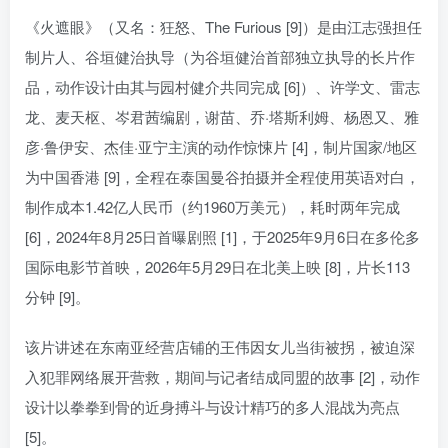
《火遮眼》（又名：狂怒、The Furious [9]）是由江志强担任
制片人、谷垣健治执导（为谷垣健治首部独立执导的长片作
品，动作设计由其与园村健介共同完成 [6]）、许学文、雷志
龙、麦天枢、岑君茜编剧，谢苗、乔·塔斯利姆、杨恩又、雅
彦·鲁伊安、杰佳·亚宁主演的动作惊悚片 [4]，制片国家/地区
为中国香港 [9]，全程在泰国曼谷拍摄并全程使用英语对白，
制作成本1.42亿人民币（约1960万美元），耗时两年完成
[6]，2024年8月25日首曝剧照 [1]，于2025年9月6日在多伦多
国际电影节首映，2026年5月29日在北美上映 [8]，片长113
分钟 [9]。
该片讲述在东南亚经营店铺的王伟因女儿当街被拐，被迫深
入犯罪网络展开营救，期间与记者结成同盟的故事 [2]，动作
设计以拳拳到骨的近身搏斗与设计精巧的多人混战为亮点
[5]。