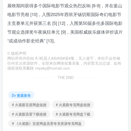
展映期间获得多个国际电影节观众热烈反响 [8-9]，并在釜山
电影节亮相 [10]，入围2025年西班牙锡切斯国际奇幻电影节
主竞赛单元并获第三名 [5] [12]，入围第50届多伦多国际电影
节观众选择奖午夜疯狂单元 [9]，美国权威娱乐媒体评价该片
“或成动作影史经典” [13]。
©
版权声明
网站所有内容由 A I机器人#自#动#采#集，无人值守，本站不会存储
任何非法资源软件，全部来自网络批量采集，内容暂无法过滤，如有
侵权请联系删除 mrpsky@foxmail.com
THE END
资源发布
# 火遮眼百度网盘链接
# 火遮眼夸克网盘链接
# 火遮眼迅雷下载链接
# 火遮眼夸克网盘下载
# 《火遮眼》百度网盘迅雷夸克资源夸克网盘