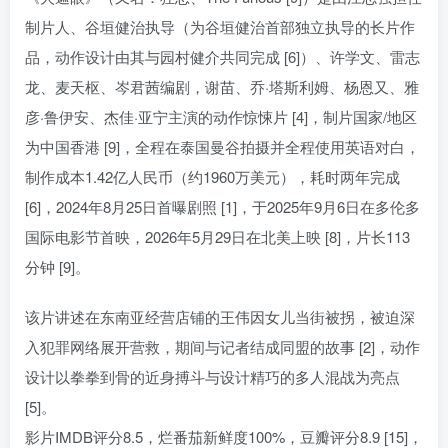
制片人、谷垣健治执导（为谷垣健治首部独立执导的长片作
品，动作设计由其与园村健介共同完成 [6]）、许学文、雷志
龙、麦天枢、岑君茜编剧，谢苗、乔·塔斯利姆、杨恩又、雅
彦·鲁伊安、杰佳·亚宁主演的动作惊悚片 [4]，制片国家/地区
为中国香港 [9]，全程在泰国曼谷拍摄并全程使用英语对白，
制作成本1.42亿人民币（约1960万美元），耗时两年完成
[6]，2024年8月25日首曝剧照 [1]，于2025年9月6日在多伦多
国际电影节首映，2026年5月29日在北美上映 [8]，片长113
分钟 [9]。
该片讲述在东南亚经营店铺的王伟因女儿当街被拐，被迫深
入犯罪网络展开营救，期间与记者结成同盟的故事 [2]，动作
设计以拳拳到骨的近身搏斗与设计精巧的多人混战为亮点
[5]。
影片IMDB评分8.5，烂番茄新鲜度100%，豆瓣评分8.9 [15]，