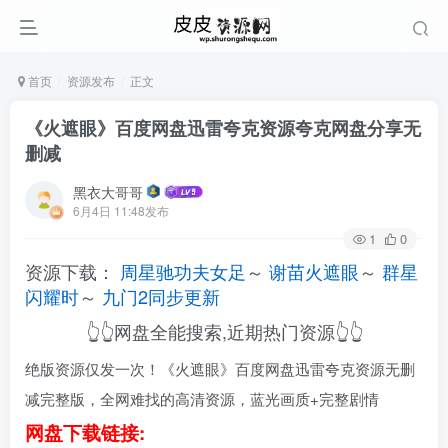
首页
资源发布
正文
《火遮眼》百度网盘迅雷夸克资源夸克网盘分享无
删减
黑衣大哥哥
6月4日 11:48发布
1
0
资源下载：
周星驰功夫女足
～
谢苗火遮眼
～
群星
闪耀时
～
九门2同步更新
👆👆网盘全能搜索,近期热门资源👆👆
绝版资源仅发一次！《火遮眼》百度网盘迅雷夸克资源无删
减完整版，全网难找的高清资源，蓝光画质+完整剧情
网盘下载链接: