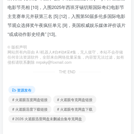
电影节亮相 [10]，入围2025年西班牙锡切斯国际奇幻电影节
主竞赛单元并获第三名 [5] [12]，入围第50届多伦多国际电影
节观众选择奖午夜疯狂单元 [9]，美国权威娱乐媒体评价该片
“或成动作影史经典” [13]。
©
版权声明
网站所有内容由 A I机器人#自#动#采#集，无人值守，本站不会存储
任何非法资源软件，全部来自网络批量采集，内容暂无法过滤，如有
侵权请联系删除 mrpsky@foxmail.com
THE END
资源发布
# 火遮眼百度网盘链接
# 火遮眼夸克网盘链接
# 火遮眼迅雷下载链接
# 火遮眼夸克网盘下载
# 2026 火遮眼迅雷网盘未删减合集夸克网盘