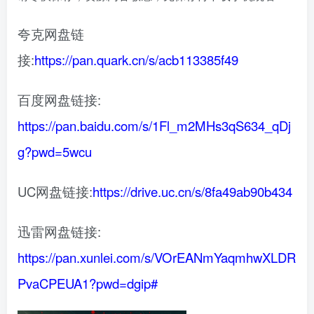
夸克网盘链
接:
https://pan.quark.cn/s/acb113385f49
百度网盘链接:
https://pan.baidu.com/s/1Fl_m2MHs3qS634_qDj
g?pwd=5wcu
UC网盘链接:
https://drive.uc.cn/s/8fa49ab90b434
迅雷网盘链接:
https://pan.xunlei.com/s/VOrEANmYaqmhwXLDR
PvaCPEUA1?pwd=dgip#