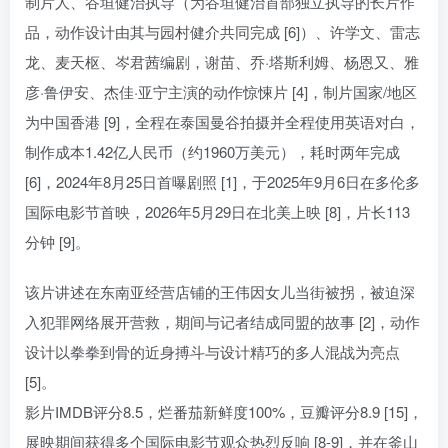
制片人、谷垣健治执导（为谷垣健治首部独立执导的长片作
品，动作设计由其与园村健介共同完成 [6]）、许学文、雷志
龙、麦天枢、岑君茜编剧，谢苗、乔·塔斯利姆、杨恩又、雅
彦·鲁伊安、杰佳·亚宁主演的动作惊悚片 [4]，制片国家/地区
为中国香港 [9]，全程在泰国曼谷拍摄并全程使用英语对白，
制作成本1.42亿人民币（约1960万美元），耗时两年完成
[6]，2024年8月25日首曝剧照 [1]，于2025年9月6日在多伦多
国际电影节首映，2026年5月29日在北美上映 [8]，片长113
分钟 [9]。
该片讲述在东南亚经营店铺的王伟因女儿当街被拐，被迫深
入犯罪网络展开营救，期间与记者结成同盟的故事 [2]，动作
设计以拳拳到骨的近身搏斗与设计精巧的多人混战为亮点
[5]。
影片IMDB评分8.5，烂番茄新鲜度100%，豆瓣评分8.9 [15]，
展映期间获得多个国际电影节观众热烈反响 [8-9]，并在釜山