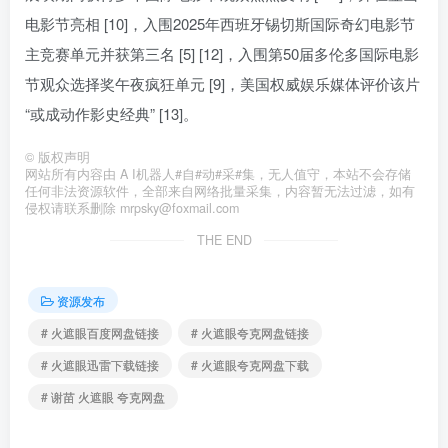
电影节亮相 [10]，入围2025年西班牙锡切斯国际奇幻电影节
主竞赛单元并获第三名 [5] [12]，入围第50届多伦多国际电影
节观众选择奖午夜疯狂单元 [9]，美国权威娱乐媒体评价该片
“或成动作影史经典” [13]。
©
版权声明
网站所有内容由 A I机器人#自#动#采#集，无人值守，本站不会存储
任何非法资源软件，全部来自网络批量采集，内容暂无法过滤，如有
侵权请联系删除 mrpsky@foxmail.com
THE END
资源发布
# 火遮眼百度网盘链接
# 火遮眼夸克网盘链接
# 火遮眼迅雷下载链接
# 火遮眼夸克网盘下载
# 谢苗 火遮眼 夸克网盘