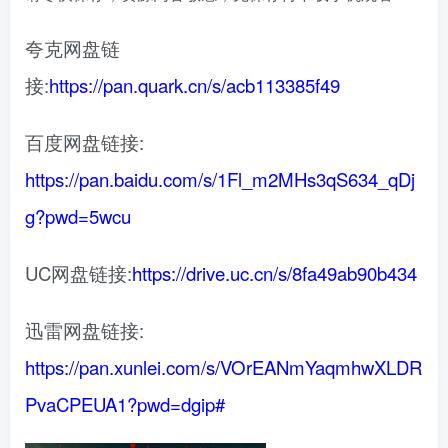
夸克网盘链
接:
https://pan.quark.cn/s/acb113385f49
百度网盘链接:
https://pan.baidu.com/s/1Fl_m2MHs3qS634_qDj
g?pwd=5wcu
UC网盘链接:
https://drive.uc.cn/s/8fa49ab90b434
迅雷网盘链接:
https://pan.xunlei.com/s/VOrEANmYaqmhwXLDR
PvaCPEUA1?pwd=dgip#