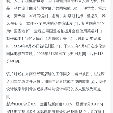
制片人、谷垣健治执导（为谷垣健治首部独立执导的长片作
品，动作设计由其与园村健介共同完成 [6]）、许学文、雷志
龙、麦天枢、岑君茜编剧，谢苗、乔·塔斯利姆、杨恩又、雅
彦·鲁伊安、杰佳·亚宁主演的动作惊悚片 [4]，制片国家/地区
为中国香港 [9]，全程在泰国曼谷拍摄并全程使用英语对白，
制作成本1.42亿人民币（约1960万美元），耗时两年完成
[6]，2024年8月25日首曝剧照 [1]，于2025年9月6日在多伦多
国际电影节首映，2026年5月29日在北美上映 [8]，片长113
分钟 [9]。
该片讲述在东南亚经营店铺的王伟因女儿当街被拐，被迫深
入犯罪网络展开营救，期间与记者结成同盟的故事 [2]，动作
设计以拳拳到骨的近身搏斗与设计精巧的多人混战为亮点
[5]。
影片IMDB评分8.5，烂番茄新鲜度100%，豆瓣评分8.9 [15]，
展映期间获得多个国际电影节观众热烈反响 [8-9]，并在釜山