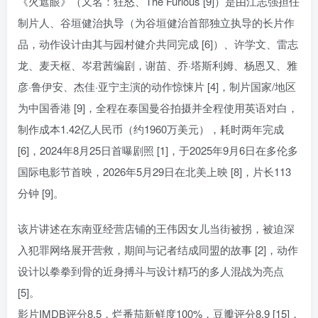
《火遮眼》（又名：狂怒、The Furious [9]）是由江志强担任
制片人、谷垣健治执导（为谷垣健治首部独立执导的长片作
品，动作设计由其与园村健介共同完成 [6]）、许学文、雷志
龙、麦天枢、岑君茜编剧，谢苗、乔·塔斯利姆、杨恩又、雅
彦·鲁伊安、杰佳·亚宁主演的动作惊悚片 [4]，制片国家/地区
为中国香港 [9]，全程在泰国曼谷拍摄并全程使用英语对白，
制作成本1.42亿人民币（约1960万美元），耗时两年完成
[6]，2024年8月25日首曝剧照 [1]，于2025年9月6日在多伦多
国际电影节首映，2026年5月29日在北美上映 [8]，片长113
分钟 [9]。
该片讲述在东南亚经营店铺的王伟因女儿当街被拐，被迫深
入犯罪网络展开营救，期间与记者结成同盟的故事 [2]，动作
设计以拳拳到骨的近身搏斗与设计精巧的多人混战为亮点
[5]。
影片IMDB评分8.5，烂番茄新鲜度100%，豆瓣评分8.9 [15]，