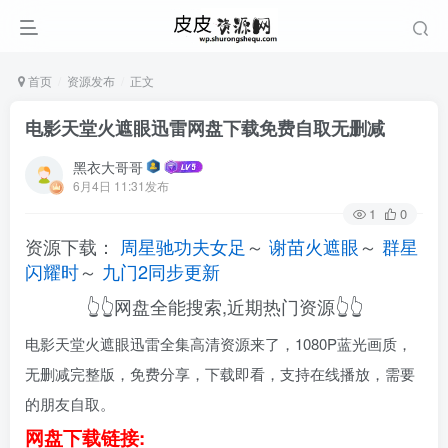
首页
资源发布
正文
电影天堂火遮眼迅雷网盘下载免费自取无删减
黑衣大哥哥
6月4日 11:31发布
1
0
资源下载：
周星驰功夫女足
～
谢苗火遮眼
～
群星
闪耀时
～
九门2同步更新
👆👆网盘全能搜索,近期热门资源👆👆
电影天堂火遮眼迅雷全集高清资源来了，1080P蓝光画质，
无删减完整版，免费分享，下载即看，支持在线播放，需要
的朋友自取。
网盘下载链接: