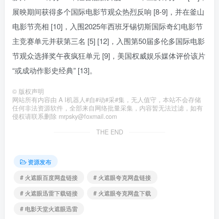
展映期间获得多个国际电影节观众热烈反响 [8-9]，并在釜山
电影节亮相 [10]，入围2025年西班牙锡切斯国际奇幻电影节
主竞赛单元并获第三名 [5] [12]，入围第50届多伦多国际电影
节观众选择奖午夜疯狂单元 [9]，美国权威娱乐媒体评价该片
“或成动作影史经典” [13]。
©
版权声明
网站所有内容由 A I机器人#自#动#采#集，无人值守，本站不会存储
任何非法资源软件，全部来自网络批量采集，内容暂无法过滤，如有
侵权请联系删除 mrpsky@foxmail.com
THE END
资源发布
# 火遮眼百度网盘链接
# 火遮眼夸克网盘链接
# 火遮眼迅雷下载链接
# 火遮眼夸克网盘下载
# 电影天堂火遮眼迅雷