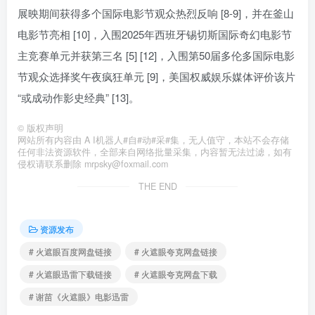
展映期间获得多个国际电影节观众热烈反响 [8-9]，并在釜山
电影节亮相 [10]，入围2025年西班牙锡切斯国际奇幻电影节
主竞赛单元并获第三名 [5] [12]，入围第50届多伦多国际电影
节观众选择奖午夜疯狂单元 [9]，美国权威娱乐媒体评价该片
“或成动作影史经典” [13]。
©
版权声明
网站所有内容由 A I机器人#自#动#采#集，无人值守，本站不会存储
任何非法资源软件，全部来自网络批量采集，内容暂无法过滤，如有
侵权请联系删除 mrpsky@foxmail.com
THE END
资源发布
# 火遮眼百度网盘链接
# 火遮眼夸克网盘链接
# 火遮眼迅雷下载链接
# 火遮眼夸克网盘下载
# 谢苗《火遮眼》电影迅雷