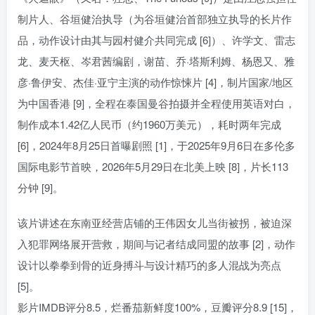
制片人、谷垣健治执导（为谷垣健治首部独立执导的长片作
品，动作设计由其与园村健介共同完成 [6]）、许学文、雷志
龙、麦天枢、岑君茜编剧，谢苗、乔·塔斯利姆、杨恩又、雅
彦·鲁伊安、杰佳·亚宁主演的动作惊悚片 [4]，制片国家/地区
为中国香港 [9]，全程在泰国曼谷拍摄并全程使用英语对白，
制作成本1.42亿人民币（约1960万美元），耗时两年完成
[6]，2024年8月25日首曝剧照 [1]，于2025年9月6日在多伦多
国际电影节首映，2026年5月29日在北美上映 [8]，片长113
分钟 [9]。
该片讲述在东南亚经营店铺的王伟因女儿当街被拐，被迫深
入犯罪网络展开营救，期间与记者结成同盟的故事 [2]，动作
设计以拳拳到骨的近身搏斗与设计精巧的多人混战为亮点
[5]。
影片IMDB评分8.5，烂番茄新鲜度100%，豆瓣评分8.9 [15]，