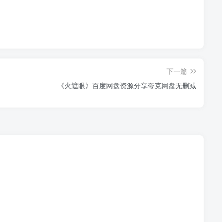
下一篇
《火遮眼》百度网盘资源分享夸克网盘无删减