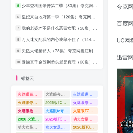
失忆大佬超黏人（78集）夸克网盘短剧下载
9
夸克网
少年登科图录传第二季（80集）夸克网盘短剧下载
5
暴躁真千金驾到拳头就是真理（60集）夸克网盘短剧下载
10
皇妃来自地府第一季（120集）夸克网盘短剧下载
6
百度网
我的老婆才不是什么恶毒女配（58集）夸克网盘短剧下载
7
UC网
万人迷女配我的内心戏藏不住了（144集）夸克网盘短剧下载
8
失忆大佬超黏人（78集）夸克网盘短剧下载
9
迅雷网
暴躁真千金驾到拳头就是真理（60集）夸克网盘短剧下载
10
标签云
火遮眼百度网盘链接
火遮眼夸克网盘链接
火遮眼迅雷下载链接
(38546)
(38360)
(38360)
火遮眼夸克网盘下载
2026版TC抢先看火遮眼网盘资源
火遮眼夸克资源下载
(38358)
(36614)
(36513)
火遮眼抢先版分享
火遮眼tc夸克网盘
火遮眼TC版分享
(26868)
(26782)
(26782)
2026 火遮眼夸克网盘高清全集夸克网盘
2026版TC抢先看火遮眼迅雷下载
功夫女足夸克网盘下载
(9915)
(9876)
(8683)
功夫女足迅雷下载链接
功夫女足百度网盘链接
2026版TC抢先看火遮眼资源下载
(8683)
(8683)
(7