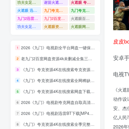
功夫女足修复版高清 4K 功夫女足夸克网盘哪里搜
谢苗火遮眼 百度网盘 资源夸克网盘
火遮眼 夸克网盘
(3762)
(6590)
(3792)
火遮眼 迅雷下载
九门夸克网盘
九门夸克网盘下载
(3761)
(3665)
(3665)
九门2迅雷下载链接
九门2百度网盘链接
火遮眼百度网盘资源下载
(3665)
(3665)
(2644)
功夫女足夸克网盘
火遮眼资源下载
火遮眼网盘分享
(1460)
(1397)
(1396)
皮皮b
2026《九门》电视剧全平台网盘一键保存观看
1
安卓
老九门2百度网盘资源4k未删减全集三网盘高清免费分享
2
《九门》夸克资源4K在线搜索夸克资源减永久链接
3
电视T
《九门》夸克资源4K在线搜索全网稀缺百度夸克双网盘
4
《火遮
《九门》夸克资源4K在线搜索网盘下载免费自取无删减
5
动作设
2026《九门》电视剧夸克网盘自取高清全集免费下载
6
安、杰
2026《九门》电视剧迅雷BT下载[MP4／2G-5G]蓝光高清
7
亿人民币
《九门》夸克资源4K在线搜索全季完整版百度网盘免费下载无删减
8
2026