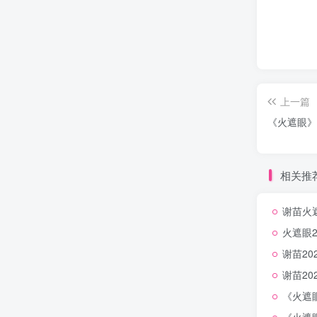
上一篇
《火遮眼》
相关推
谢苗火
火遮眼2
谢苗2
谢苗2
《火遮眼