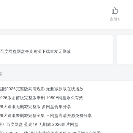
点赞
0
百度网盘网盘夸克资源下载首发无删减
荐
遮眼2026完整版高清观影 无删减原版在线播放
026版谢苗版完整版未删 1080P网盘永久有效
026火遮眼无删减完整版 多网盘合集分享
026火遮眼未删减完整全集 三网盘高清资源免费分享
》百度网盘 蓝光4K 无删减 2026新片网盘