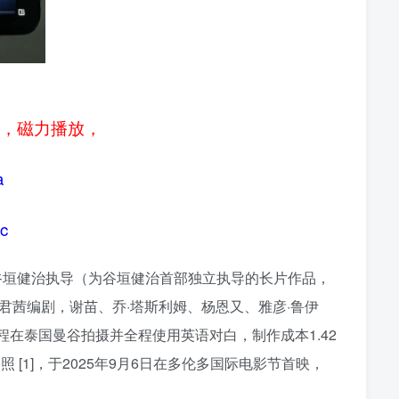
源，磁力播放，
a
3c
片人、谷垣健治执导（为谷垣健治首部独立执导的长片作品，
岑君茜编剧，谢苗、乔·塔斯利姆、杨恩又、雅彦·鲁伊
，全程在泰国曼谷拍摄并全程使用英语对白，制作成本1.42
剧照 [1]，于2025年9月6日在多伦多国际电影节首映，