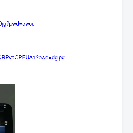
qDjg?pwd=5wcu
XLDRPvaCPEUA1?pwd=dgip#