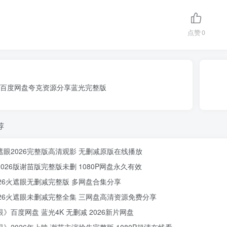
点赞
0
百度网盘夸克资源分享蓝光完整版
荐
遮眼2026完整版高清观影 无删减原版在线播放
026版谢苗版完整版未删 1080P网盘永久有效
026火遮眼无删减完整版 多网盘合集分享
026火遮眼未删减完整全集 三网盘高清资源免费分享
》百度网盘 蓝光4K 无删减 2026新片网盘