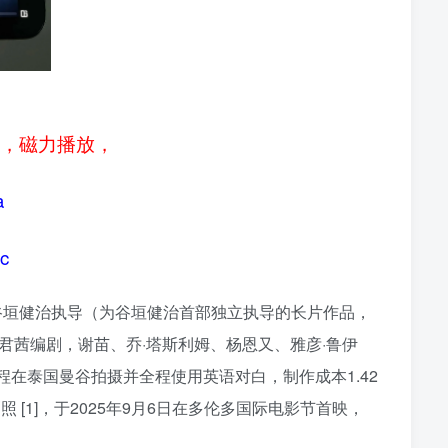
源，磁力播放，
a
3c
片人、谷垣健治执导（为谷垣健治首部独立执导的长片作品，
岑君茜编剧，谢苗、乔·塔斯利姆、杨恩又、雅彦·鲁伊
，全程在泰国曼谷拍摄并全程使用英语对白，制作成本1.42
剧照 [1]，于2025年9月6日在多伦多国际电影节首映，