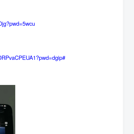
qDjg?pwd=5wcu
XLDRPvaCPEUA1?pwd=dgip#