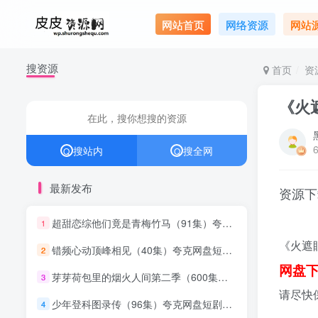
网站首页
网络资源
网站
搜资源
最新发布
首页
资
《火
超甜恋综他们竟是青梅竹马（91集）夸克网盘短剧下载
1
错频心动顶峰相见（40集）夸克网盘短剧下载
2
搜站内
搜全网
Q
Q
芽芽荷包里的烟火人间第二季（600集全）夸克网盘短剧下载
3
少年登科图录传（96集）夸克网盘短剧下载
4
最新发布
资源
少年登科图录传第二季（80集）夸克网盘短剧下载
5
超甜恋综他们竟是青梅竹马（91集）夸克网盘短剧下载
1
皇妃来自地府第一季（120集）夸克网盘短剧下载
6
《火遮
错频心动顶峰相见（40集）夸克网盘短剧下载
2
我的老婆才不是什么恶毒女配（58集）夸克网盘短剧下载
网盘下
7
芽芽荷包里的烟火人间第二季（600集全）夸克网盘短剧下载
3
请尽快
万人迷女配我的内心戏藏不住了（144集）夸克网盘短剧下载
8
少年登科图录传（96集）夸克网盘短剧下载
4