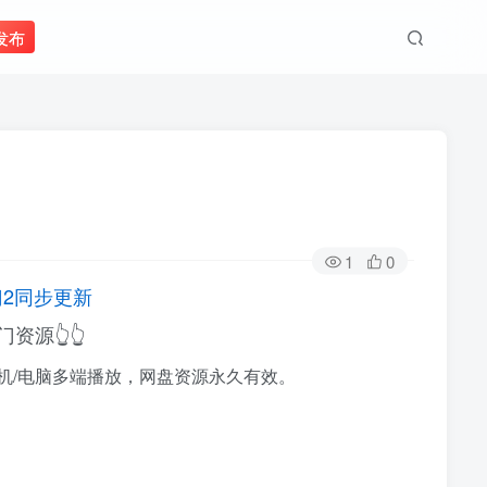
发布
1
0
门2同步更新
资源👆👆
手机/电脑多端播放，网盘资源永久有效。