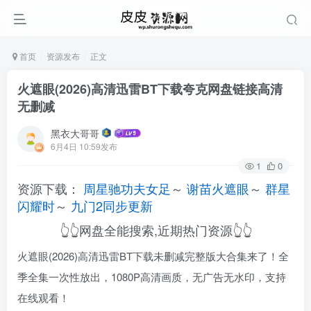
首页
资源发布
正文
火遮眼(2026)高清迅雷BT下载夸克网盘链接高清
无删减
黑衣大哥哥
6月4日 10:59发布
1
0
资源下载：
周星驰功夫女足
～
谢苗火遮眼
～
群星
闪耀时
～
九门2同步更新
👆👆网盘全能搜索,近期热门资源👆👆
火遮眼(2026)高清迅雷BT下载未删减完整版大合集来了！全
季全集一次性放出，1080P高清画质，无广告无水印，支持
在线观看！