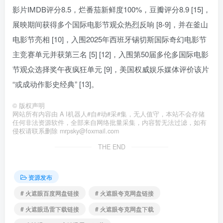
影片IMDB评分8.5，烂番茄新鲜度100%，豆瓣评分8.9 [15]，
展映期间获得多个国际电影节观众热烈反响 [8-9]，并在釜山
电影节亮相 [10]，入围2025年西班牙锡切斯国际奇幻电影节
主竞赛单元并获第三名 [5] [12]，入围第50届多伦多国际电影
节观众选择奖午夜疯狂单元 [9]，美国权威娱乐媒体评价该片
“或成动作影史经典” [13]。
©
版权声明
网站所有内容由 A I机器人#自#动#采#集，无人值守，本站不会存储
任何非法资源软件，全部来自网络批量采集，内容暂无法过滤，如有
侵权请联系删除 mrpsky@foxmail.com
THE END
资源发布
# 火遮眼百度网盘链接
# 火遮眼夸克网盘链接
# 火遮眼迅雷下载链接
# 火遮眼夸克网盘下载