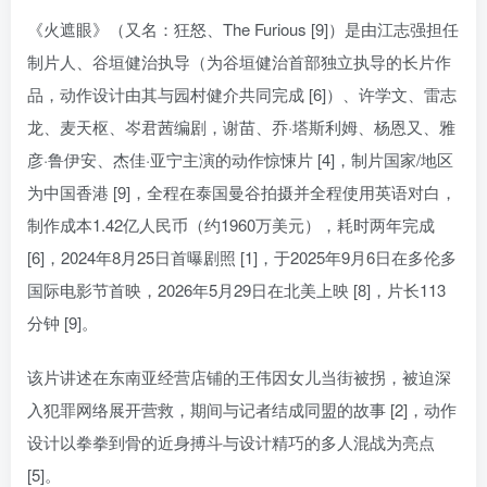
《火遮眼》（又名：狂怒、The Furious [9]）是由江志强担任
制片人、谷垣健治执导（为谷垣健治首部独立执导的长片作
品，动作设计由其与园村健介共同完成 [6]）、许学文、雷志
龙、麦天枢、岑君茜编剧，谢苗、乔·塔斯利姆、杨恩又、雅
彦·鲁伊安、杰佳·亚宁主演的动作惊悚片 [4]，制片国家/地区
为中国香港 [9]，全程在泰国曼谷拍摄并全程使用英语对白，
制作成本1.42亿人民币（约1960万美元），耗时两年完成
[6]，2024年8月25日首曝剧照 [1]，于2025年9月6日在多伦多
国际电影节首映，2026年5月29日在北美上映 [8]，片长113
分钟 [9]。
该片讲述在东南亚经营店铺的王伟因女儿当街被拐，被迫深
入犯罪网络展开营救，期间与记者结成同盟的故事 [2]，动作
设计以拳拳到骨的近身搏斗与设计精巧的多人混战为亮点
[5]。