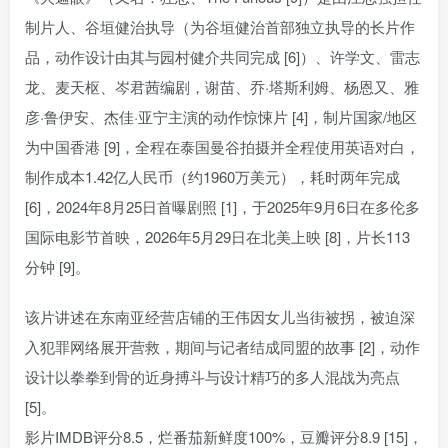
制片人、谷垣健治执导（为谷垣健治首部独立执导的长片作
品，动作设计由其与园村健介共同完成 [6]）、许学文、雷志
龙、麦天枢、岑君茜编剧，谢苗、乔·塔斯利姆、杨恩又、雅
彦·鲁伊安、杰佳·亚宁主演的动作惊悚片 [4]，制片国家/地区
为中国香港 [9]，全程在泰国曼谷拍摄并全程使用英语对白，
制作成本1.42亿人民币（约1960万美元），耗时两年完成
[6]，2024年8月25日首曝剧照 [1]，于2025年9月6日在多伦多
国际电影节首映，2026年5月29日在北美上映 [8]，片长113
分钟 [9]。
该片讲述在东南亚经营店铺的王伟因女儿当街被拐，被迫深
入犯罪网络展开营救，期间与记者结成同盟的故事 [2]，动作
设计以拳拳到骨的近身搏斗与设计精巧的多人混战为亮点
[5]。
影片IMDB评分8.5，烂番茄新鲜度100%，豆瓣评分8.9 [15]，