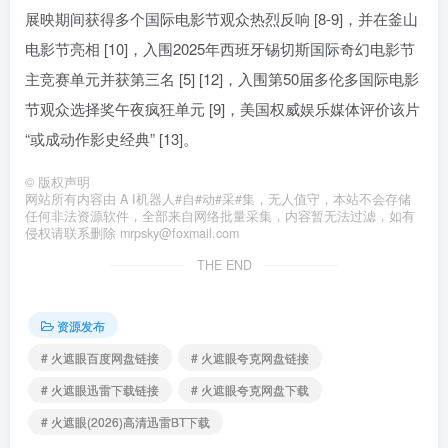
展映期间获得多个国际电影节观众热烈反响 [8-9]，并在釜山
电影节亮相 [10]，入围2025年西班牙锡切斯国际奇幻电影节
主竞赛单元并获第三名 [5] [12]，入围第50届多伦多国际电影
节观众选择奖午夜疯狂单元 [9]，美国权威娱乐媒体评价该片
“或成动作影史经典” [13]。
©
版权声明
网站所有内容由 A I机器人#自#动#采#集，无人值守，本站不会存储
任何非法资源软件，全部来自网络批量采集，内容暂无法过滤，如有
侵权请联系删除 mrpsky@foxmail.com
THE END
资源发布
# 火遮眼百度网盘链接
# 火遮眼夸克网盘链接
# 火遮眼迅雷下载链接
# 火遮眼夸克网盘下载
# 火遮眼(2026)高清迅雷BT下载