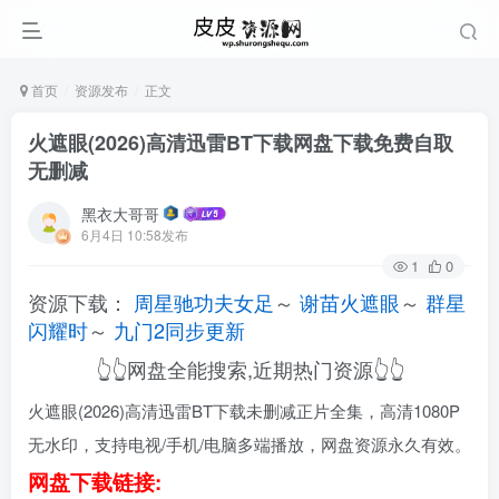
首页
资源发布
正文
火遮眼(2026)高清迅雷BT下载网盘下载免费自取
无删减
黑衣大哥哥
6月4日 10:58发布
1
0
资源下载：
周星驰功夫女足
～
谢苗火遮眼
～
群星
闪耀时
～
九门2同步更新
👆👆网盘全能搜索,近期热门资源👆👆
火遮眼(2026)高清迅雷BT下载未删减正片全集，高清1080P
无水印，支持电视/手机/电脑多端播放，网盘资源永久有效。
网盘下载链接: