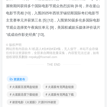
展映期间获得多个国际电影节观众热烈反响 [8-9]，并在釜山
电影节亮相 [10]，入围2025年西班牙锡切斯国际奇幻电影节
主竞赛单元并获第三名 [5] [12]，入围第50届多伦多国际电影
节观众选择奖午夜疯狂单元 [9]，美国权威娱乐媒体评价该片
“或成动作影史经典” [13]。
©
版权声明
网站所有内容由 A I机器人#自#动#采#集，无人值守，本站不会存储
任何非法资源软件，全部来自网络批量采集，内容暂无法过滤，如有
侵权请联系删除 mrpsky@foxmail.com
THE END
资源发布
# 火遮眼百度网盘链接
# 火遮眼夸克网盘链接
# 火遮眼迅雷下载链接
# 火遮眼夸克网盘下载
# 谢苗电影《火遮眼》片源2026谢苗