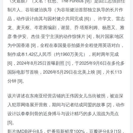
《火遮眼》（又名：狂怒、The Furious [9]）是由江志强担任
制片人、谷垣健治执导（为谷垣健治首部独立执导的长片作
品，动作设计由其与园村健介共同完成 [6]）、许学文、雷志
龙、麦天枢、岑君茜编剧，谢苗、乔·塔斯利姆、杨恩又、雅
彦·鲁伊安、杰佳·亚宁主演的动作惊悚片 [4]，制片国家/地区
为中国香港 [9]，全程在泰国曼谷拍摄并全程使用英语对白，
制作成本1.42亿人民币（约1960万美元），耗时两年完成
[6]，2024年8月25日首曝剧照 [1]，于2025年9月6日在多伦多
国际电影节首映，2026年5月29日在北美上映 [8]，片长113
分钟 [9]。
该片讲述在东南亚经营店铺的王伟因女儿当街被拐，被迫深
入犯罪网络展开营救，期间与记者结成同盟的故事 [2]，动作
设计以拳拳到骨的近身搏斗与设计精巧的多人混战为亮点
[5]。
影片IMDB评分8.5，烂番茄新鲜度100%，豆瓣评分8.9 [15]，