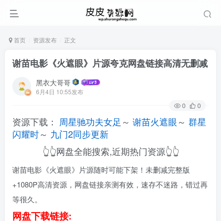
首页
资源发布
正文
谢苗电影《火遮眼》片源夸克网盘链接高清无删减
黑衣大哥哥
6月4日 10:55发布
0
0
资源下载：
周星驰功夫女足
～
谢苗火遮眼
～
群星
闪耀时
～
九门2同步更新
👆👆网盘全能搜索,近期热门资源👆👆
谢苗电影《火遮眼》片源随时可能下架！未删减完整版
+1080P高清资源，网盘链接亲测有效，速存不迷路，错过再
等很久。
网盘下载链接: